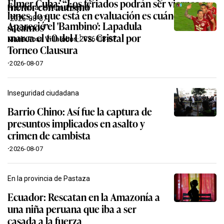
Elmer Cuba: “Los feriados podrán ser viernes o
menor con autismo
Hizo vibrar el Monumental
lunes, lo que está en evaluación es cuándo lo
·
2026-08-07
Apareció el 'Bambino': Lapadula
sacamos”
marca el 1-0 del U vs. Cristal por
María Rosa Villalobos
·
2026-08-07
Torneo Clausura
·
2026-08-07
Inseguridad ciudadana
Barrio Chino: Así fue la captura de
presuntos implicados en asalto y
crimen de cambista
·
2026-08-07
En la provincia de Pastaza
Ecuador: Rescatan en la Amazonía a
una niña peruana que iba a ser
casada a la fuerza