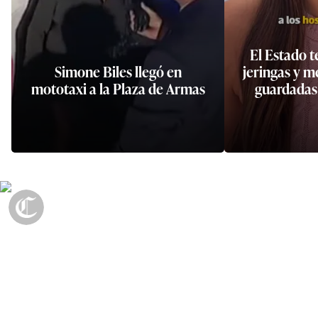
El Estado t
Simone Biles llegó en
jeringas y m
mototaxi a la Plaza de Armas
guardadas