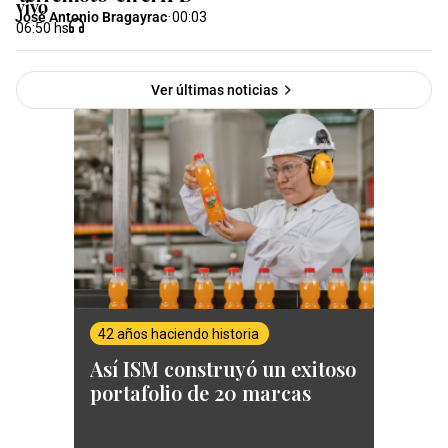
vivo
José Antonio Bragayrac
·
00:03
06:50
hs
Ver últimas noticias