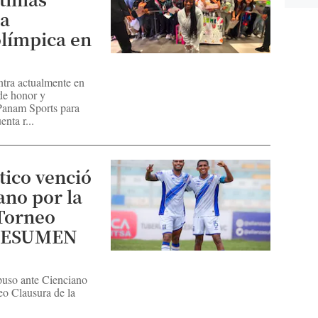
la
límpica en
ntra actualmente en
de honor y
Panam Sports para
enta r...
tico venció
ano por la
 Torneo
 RESUMEN
puso ante Cienciano
eo Clausura de la