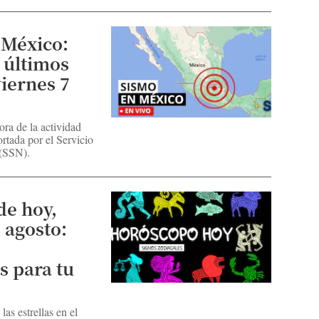
 México:
s últimos
viernes 7
ora de la actividad
rtada por el Servicio
 (SSN).
de hoy,
 agosto:
s para tu
as estrellas en el