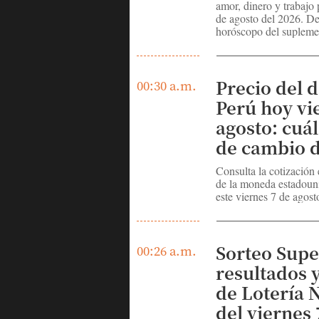
amor, dinero y trabajo 
de agosto del 2026. De
horóscopo del supleme
Precio del d
00:30 a.m.
Perú hoy vi
agosto: cuál
de cambio d
Consulta la cotización
de la moneda estadouni
este viernes 7 de agost
Sorteo Supe
00:26 a.m.
resultados 
de Lotería 
del viernes 