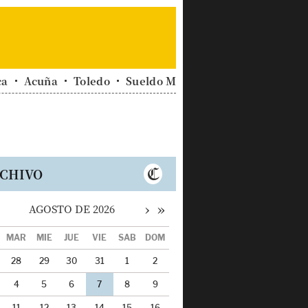
ca
Acuña
Toledo
Sueldo Mínimo
Clima
Miemb
CHIVO
›
»
AGOSTO DE 2026
MAR
MIÉ
JUE
VIE
SÁB
DOM
28
29
30
31
1
2
4
5
6
7
8
9
11
12
13
14
15
16