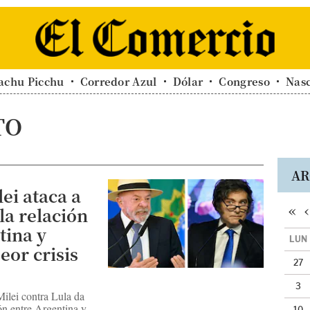
achu Picchu
Corredor Azul
Dólar
Congreso
Nas
TO
AR
ei ataca a
«
‹
 la relación
tina y
LUN
peor crisis
27
?
3
Milei contra Lula da
ión entre Argentina y
10