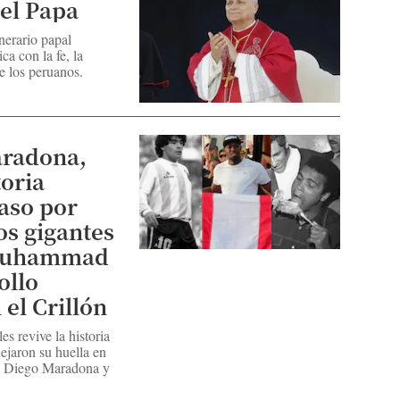
del Papa
nerario papal
ica con la fe, la
e los peruanos.
Maradona,
toria
paso por
os gigantes
 Muhammad
ollo
el Crillón
es revive la historia
ejaron su huella en
 Diego Maradona y