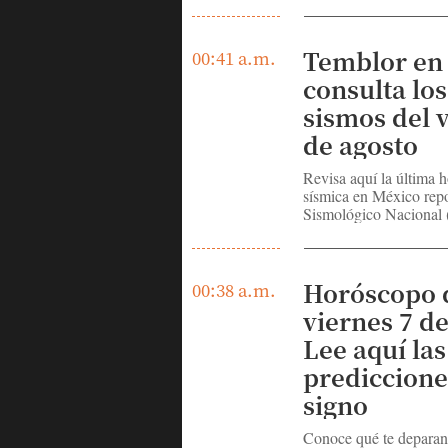
Temblor en
00:41 a.m.
consulta lo
sismos del 
de agosto
Revisa aquí la última h
sísmica en México repo
Sismológico Nacional
Horóscopo 
00:38 a.m.
viernes 7 de
Lee aquí las
prediccione
signo
Conoce qué te deparan l