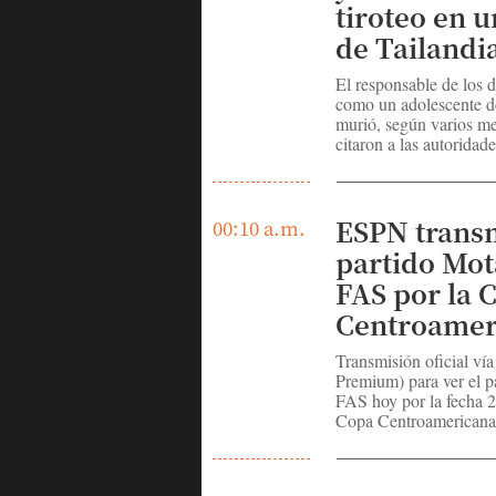
tiroteo en 
de Tailandi
El responsable de los d
como un adolescente d
murió, según varios me
citaron a las autoridade
ESPN transm
00:10 a.m.
partido Mot
FAS por la 
Centroamer
Transmisión oficial v
Premium) para ver el p
FAS hoy por la fecha 2
Copa Centroamericana 