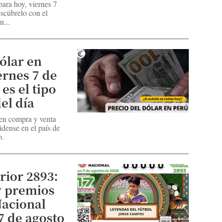
para hoy, viernes 7
scúbrelo con el
n...
ólar en
ernes 7 de
 es el tipo
el día
 en compra y venta
dense en el país de
o.
rior 2893:
y premios
Nacional
7 de agosto