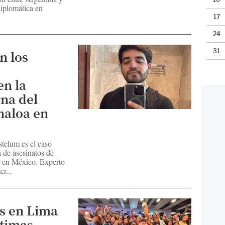
 diplomática en
17
24
31
n los
en la
rna del
naloa en
telum es el caso
 de asesinatos de
o en México. Experto
r...
s en Lima
ltimas