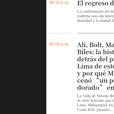
El regreso 
00:10 a.m.
La confirmación del iti
reafirma una cita histór
identidad y la unidad d
Ali, Bolt, 
00:03 a.m.
Biles: la his
detrás del 
Lima de est
y por qué
cenó “un p
dorado” en 
La visita de Simone Bil
de otras leyendas que d
Lima: Muhammad Ali,
Usain Bolt, gigantes...