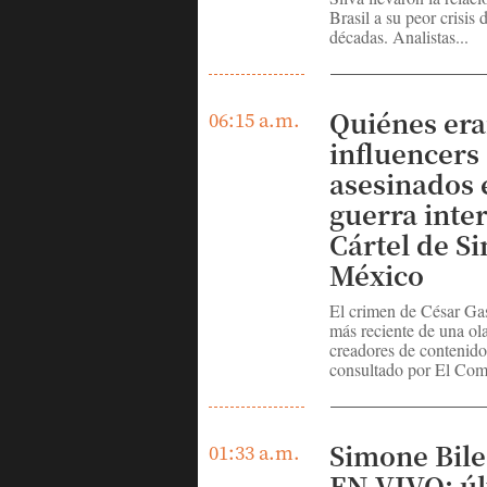
Brasil a su peor crisis
décadas. Analistas...
Quiénes era
06:15 a.m.
influencers
asesinados 
guerra inte
Cártel de Si
México
El crimen de César Gas
más reciente de una ola
creadores de contenid
consultado por El Come
Simone Bile
01:33 a.m.
EN VIVO: ú