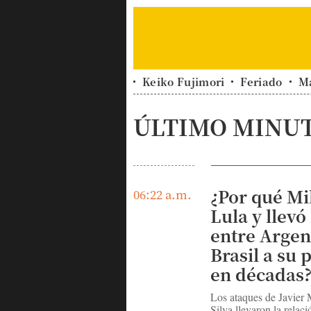
Keiko Fujimori
Feriado
M
ÚLTIMO MINU
¿Por qué Mil
06:22 a.m.
Lula y llevó
entre Argen
Brasil a su 
en décadas
Los ataques de Javier 
Silva llevaron la relac