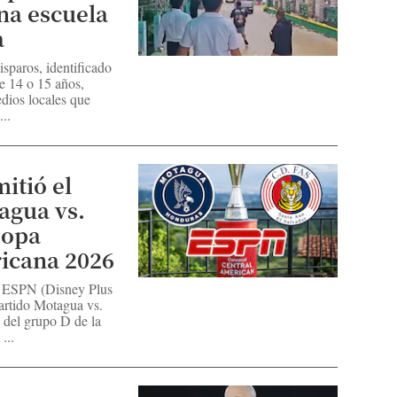
una escuela
a
isparos, identificado
e 14 o 15 años,
dios locales que
...
itió el
agua vs.
Copa
icana 2026
ía ESPN (Disney Plus
artido Motagua vs.
 del grupo D de la
...