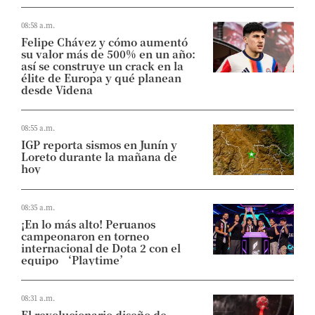
08:58 a.m.
Felipe Chávez y cómo aumentó
su valor más de 500% en un año:
así se construye un crack en la
élite de Europa y qué planean
desde Videna
08:55 a.m.
IGP reporta sismos en Junín y
Loreto durante la mañana de
hoy
08:35 a.m.
¡En lo más alto! Peruanos
campeonaron en torneo
internacional de Dota 2 con el
equipo ‘Playtime’
08:31 a.m.
El revolucionario diseño de