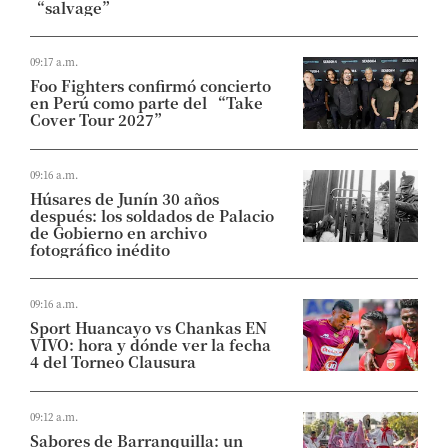
“salvage”
09:17 a.m.
Foo Fighters confirmó concierto
en Perú como parte del “Take
Cover Tour 2027”
09:16 a.m.
Húsares de Junín 30 años
después: los soldados de Palacio
de Gobierno en archivo
fotográfico inédito
09:16 a.m.
Sport Huancayo vs Chankas EN
VIVO: hora y dónde ver la fecha
4 del Torneo Clausura
09:12 a.m.
Sabores de Barranquilla: un