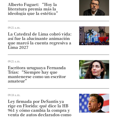
Alberto Fuguet: “Hoy la
literatura premia más la
ideología que la estética”
09:21 a.m.
La Catedral de Lima cobró vida:
así fue la alucinante animación
que marcó la cuenta regresiva a
Lima 2027
09:21 a.m.
Escritora uruguaya Fernanda
Trías: “Siempre hay que
mantenerse como un escritor
amateur”
09:18 a.m.
Ley firmada por DeSantis ya
rige en Florida: qué dice la HB
961 y cómo cambia la compra y
venta de autos declarados como