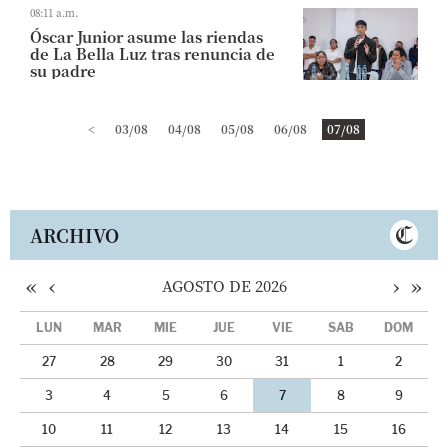
08:11 a.m.
Óscar Junior asume las riendas
de La Bella Luz tras renuncia de
su padre
<
03/08
04/08
05/08
06/08
07/08
ARCHIVO
«
‹
›
»
AGOSTO DE 2026
LUN
MAR
MIÉ
JUE
VIE
SÁB
DOM
27
28
29
30
31
1
2
3
4
5
6
7
8
9
10
11
12
13
14
15
16