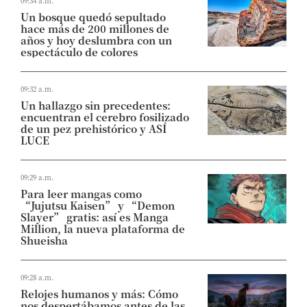
09:34 a.m.
Un bosque quedó sepultado
hace más de 200 millones de
años y hoy deslumbra con un
espectáculo de colores
09:32 a.m.
Un hallazgo sin precedentes:
encuentran el cerebro fosilizado
de un pez prehistórico y ASÍ
LUCE
09:29 a.m.
Para leer mangas como
“Jujutsu Kaisen” y “Demon
Slayer” gratis: así es Manga
Million, la nueva plataforma de
Shueisha
09:28 a.m.
Relojes humanos y más: Cómo
nos despertábamos antes de las