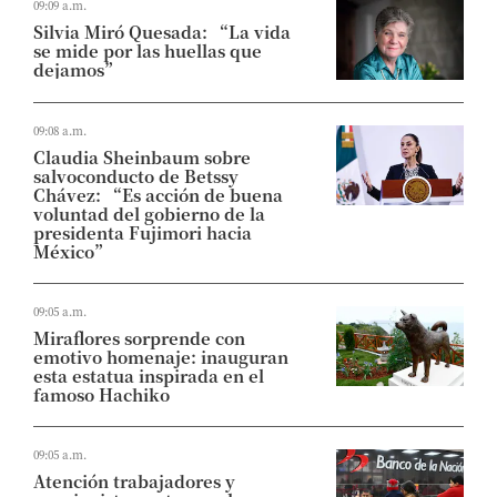
09:09 a.m.
Silvia Miró Quesada: “La vida
se mide por las huellas que
dejamos”
09:08 a.m.
Claudia Sheinbaum sobre
salvoconducto de Betssy
Chávez: “Es acción de buena
voluntad del gobierno de la
presidenta Fujimori hacia
México”
09:05 a.m.
Miraflores sorprende con
emotivo homenaje: inauguran
esta estatua inspirada en el
famoso Hachiko
09:05 a.m.
Atención trabajadores y