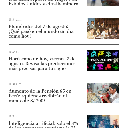
Estados Unidos y el rally minero
10:34 a.m.
Efemérides del 7 de agosto:
¿Qué pasó en el mundo un día
como hoy?
10:33 a.m.
Horóscopo de hoy, viernes 7 de
agosto: Revisa las predicciones
más precisas para tu signo
10:31 a.m.
Aumento de la Pensión 65 en
Perú: ¿quiénes recibirán el
monto de S/ 700?
10:30 a.m.
Inteligencia artificial: solo el 8%
de las empresas convierte la IA