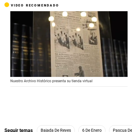
VIDEO RECOMENDADO
0
Nuestro Archivo Histórico presenta su tienda virtual
s
e
c
o
n
d
s
o
f
4
Seguir temas
Bajada De Reyes
6 De Enero
Pascua De
9