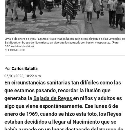
Lima, 6 de enero de 1969. Los tres Reyes Magos hacen su ingreso al Parque de las Leyendas, en
Sa Miguel, en busca del Nacimiento en vivo que los acogería con ilusión y esperanza. (Foto:
GEC Archivo Histórico)
/
EL COMERCIO
Por
Carlos Batalla
06/01/2023, 10:22 a.m.
En circunstancias sanitarias tan difíciles como las
que estamos pasando, recordar la ilusión que
generaba la
Bajada de Reyes
en niños y adultos es
algo que viene espontáneamente. Ese lunes 6 de
enero de 1969, cuando se hizo esta foto, los Reyes
estaban decididos a llegar al Nacimiento que se
había armado en un lugar destacado del
Parque de