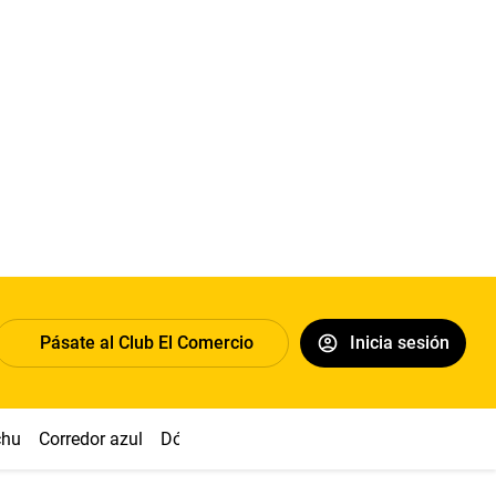
Pásate al Club El Comercio
Inicia sesión
chu
Corredor azul
Dólar
Congreso
Nasca
Acuña
Toled