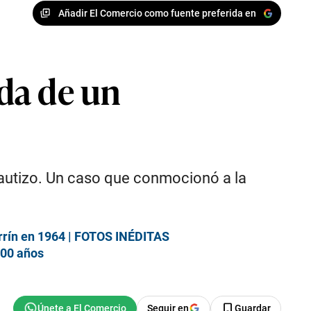
Añadir El Comercio como fuente preferida en
ida de un
 bautizo. Un caso que conmocionó a la
errín en 1964 | FOTOS INÉDITAS
100 años
Seguir en
Guardar