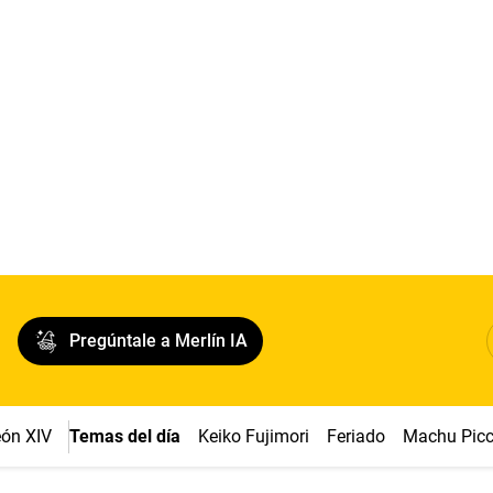
Pregúntale a Merlín IA
ón XIV
Temas del día
Keiko Fujimori
Feriado
Machu Pic