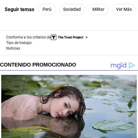
s
e
Seguir temas
Perú
Sociedad
Militar
Ver Más
c
o
n
d
s
Conforme a los criterios de
Tipo de trabajo:
Noticias