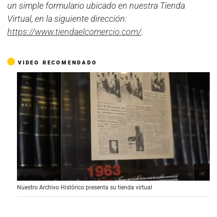
un simple formulario ubicado en nuestra Tienda
Virtual, en la siguiente dirección:
https://www.tiendaelcomercio.com/
.
VIDEO RECOMENDADO
0
Nuestro Archivo Histórico presenta su tienda virtual
o
f
4
9