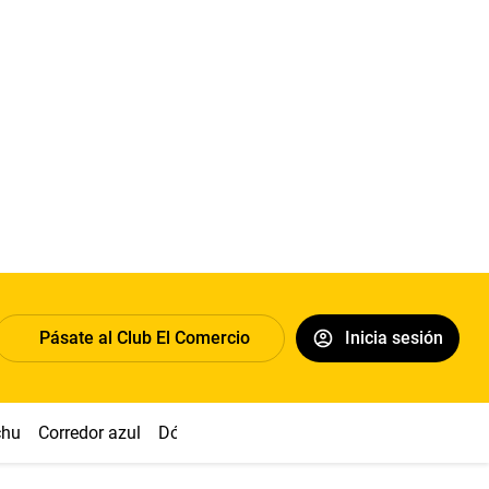
Pásate al Club El Comercio
Inicia sesión
chu
Corredor azul
Dólar
Congreso
Nasca
Acuña
Toled