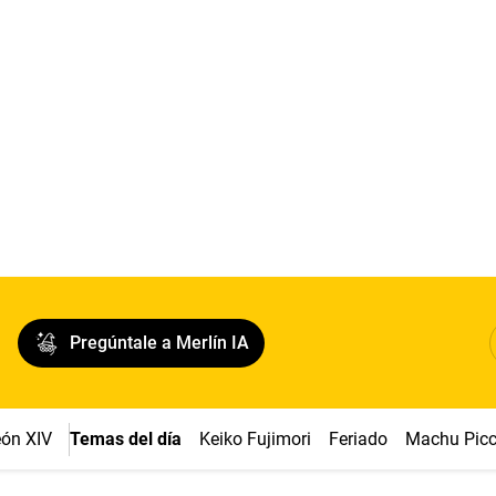
Pregúntale a Merlín IA
ón XIV
Temas del día
Keiko Fujimori
Feriado
Machu Pic