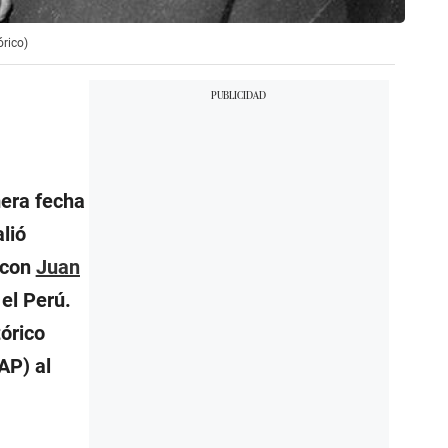
órico)
mera fecha
lió
 con
Juan
 el Perú.
tórico
AP) al