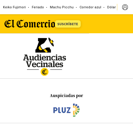
Keiko Fujimori
Feriado
Machu Picchu
Corredor azul
Dólar
Congr
SUSCRÍBETE
Auspiciadas por