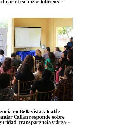
ificar y fiscalizar fábricas
rmales en Lurigancho-Chosica
encia en Bellavista: alcalde
ander Callán responde sobre
guridad, transparencia y áreas
es pero no da plazos