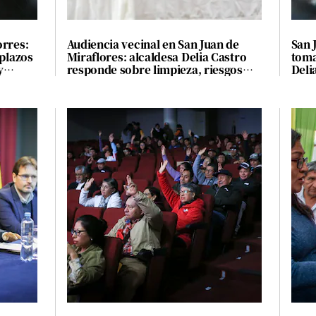
orres:
Audiencia vecinal en San Juan de
San 
 plazos
Miraflores: alcaldesa Delia Castro
toma
y
responde sobre limpieza, riesgos
Deli
ante sismos y seguridad
Audi