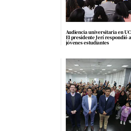
El Dominical
Desde la redacción
Videos
Audiencia universitaria en U
El presidente Jerí respondió 
Archivo El Comercio
jóvenes estudiantes
Notas contratadas
Blogs
Colecciones El Comercio
elcomercio.pe
Términos
Y
Condiciones
De
Uso
Oficinas