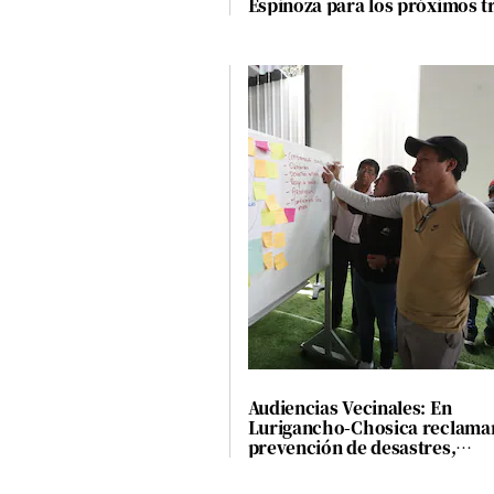
Espinoza para los próximos t
meses
Audiencias Vecinales: En
Lurigancho-Chosica reclama
prevención de desastres,
contaminación y habilitación
urbana