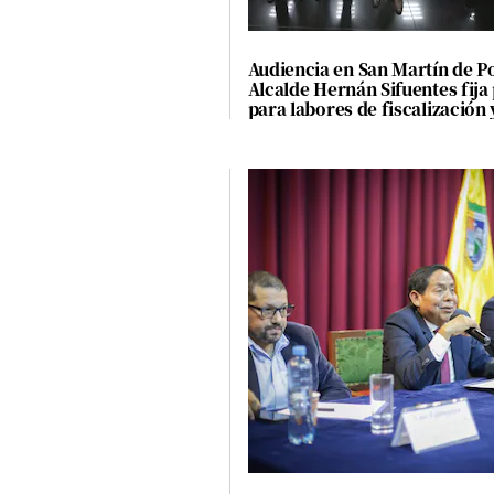
Concesionarias
Principios
Rectores
Audiencia en San Martín de P
Alcalde Hernán Sifuentes fija
Buenas
para labores de fiscalización 
Prácticas
próximas obras
Políticas
De
Privacidad
Política
Integrada
De
Gestión
Derechos
Arco
Política
De
Cookies