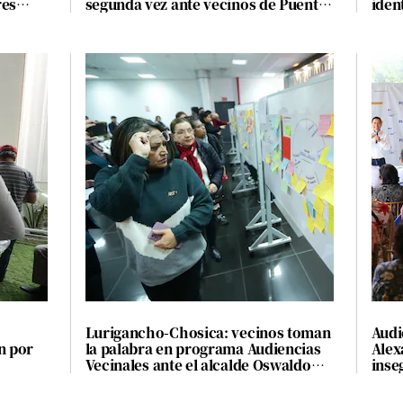
res
segunda vez ante vecinos de Puente
ident
Piedra
info
Lurigancho-Chosica: vecinos toman
Audi
n por
la palabra en programa Audiencias
Alex
Vecinales ante el alcalde Oswaldo
inse
Vargas
verd