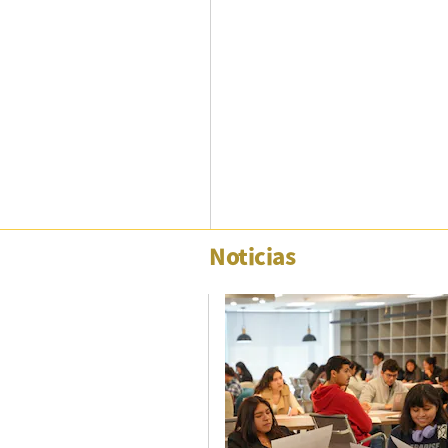
Columnistas
Provecho
Saltar intro
Política
Economía
ECData
Noticias
Lima
Perú
Mundo
DT
Luces