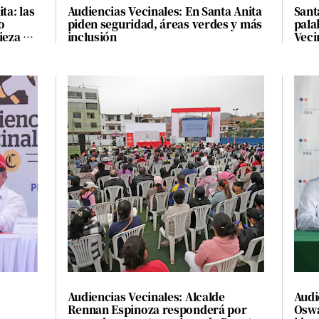
ta: las
Audiencias Vecinales: En Santa Anita
Sant
o
piden seguridad, áreas verdes y más
pala
ieza y
inclusión
Veci
Aleg
Audiencias Vecinales: Alcalde
Audi
Rennan Espinoza responderá por
Oswa