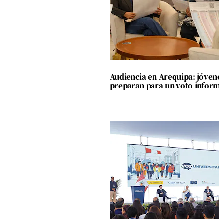
TV+
Tecnología y ciencias
Somos
Bienestar
Audiencia en Arequipa: jóven
preparan para un voto infor
Hogar y Familia
Respuestas
Mag
Viù
Vamos
Ruedas y Tuercas
Casa y Más