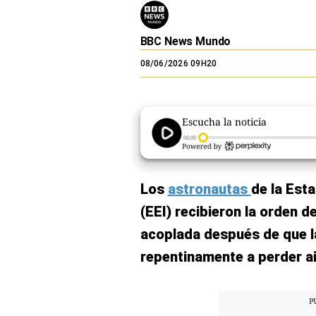
El Dominical
BBC News Mundo
Desde la redacción
08/06/2026 09H20
Videos
Archivo El Comercio
Escucha la noticia
Notas contratadas
00:00
Blogs
Colecciones El Comercio
Los
astronautas
de la Esta
(EEI) recibieron la orden 
elcomercio.pe
acoplada después de que l
Términos
Y
repentinamente a perder ai
Condiciones
De
Uso
Oficinas