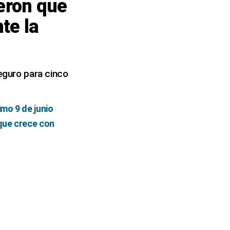
ieron que
te la
seguro para cinco
imo 9 de junio
 que crece con