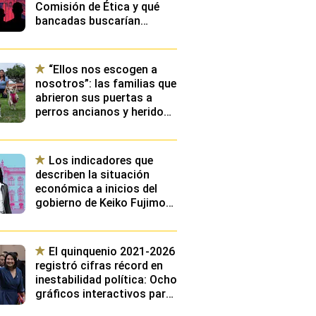
Comisión de Ética y qué
bancadas buscarían
presidirla?
“Ellos nos escogen a
nosotros”: las familias que
abrieron sus puertas a
perros ancianos y heridos
que llevaban años
esperando ser adoptados
Los indicadores que
describen la situación
económica a inicios del
gobierno de Keiko Fujimori:
¿Cuáles serán los
principales retos de su
gestión?
El quinquenio 2021-2026
registró cifras récord en
inestabilidad política: Ocho
gráficos interactivos para
conocer los cargos más