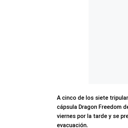
Concesionarias
Principios
Rectores
Buenas
Prácticas
Políticas
De
Privacidad
Política
Integrada
De
Gestión
Derechos
Arco
Política
A cinco de los siete tripula
De
Cookies
cápsula Dragon Freedom de 
viernes por la tarde y se p
evacuación.