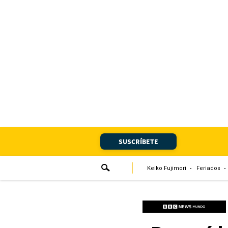
Portada
Edición Impresa
Club El Comercio
Newsletters
Editorial
SUSCRÍBETE
Día 1
Audiencias Vecinales
Keiko Fujimori
Feriados
Corresponsales escolares
Podcast
Juegos