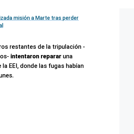
izada misión a Marte tras perder
al
s restantes de la tripulación -
sos-
intentaron reparar
una
 la EEI, donde las fugas habían
unes.