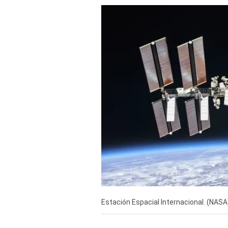
TV+
Tecnología y ciencias
Somos
Bienestar
Hogar y Familia
Respuestas
Mag
Viù
Vamos
Ruedas y Tuercas
Estación Espacial Internacional. (NASA
Casa y Más