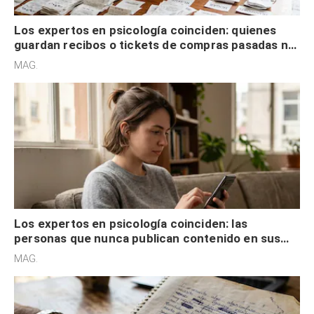
Los expertos en psicología coinciden: quienes
guardan recibos o tickets de compras pasadas no
son acumuladores, sino que tienen necesidad de
MAG.
control
Los expertos en psicología coinciden: las
personas que nunca publican contenido en sus
redes sociales no pretenden buscar validación
MAG.
externa