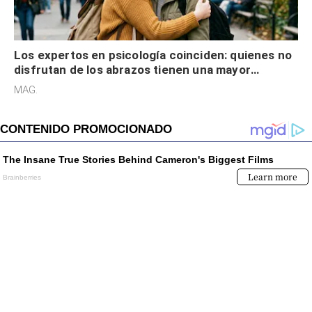
Los expertos en psicología coinciden: quienes no
disfrutan de los abrazos tienen una mayor
sensibilidad a los estímulos físicos y no es por
MAG.
desinterés