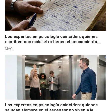
Los expertos en psicología coinciden: quienes
escriben con mala letra tienen el pensamiento
acelerado y no lo hacen por desinterés
MAG.
Los expertos en psicología coinciden: quienes
saludan siempre en el ascensor no viven a la