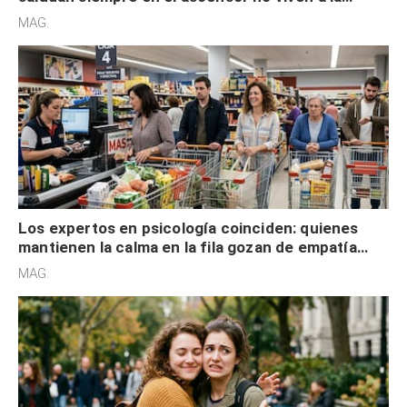
defensiva y tienen apertura social
MAG.
Los expertos en psicología coinciden: quienes
mantienen la calma en la fila gozan de empatía
cognitiva, gratitud y no solo tienen autocontrol
MAG.