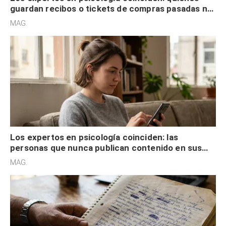
guardan recibos o tickets de compras pasadas no
son acumuladores, sino que tienen necesidad de
MAG.
control
Los expertos en psicología coinciden: las
personas que nunca publican contenido en sus
redes sociales no pretenden buscar validación
MAG.
externa