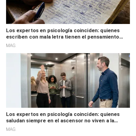
Los expertos en psicología coinciden: quienes
escriben con mala letra tienen el pensamiento
acelerado y no lo hacen por desinterés
MAG.
Los expertos en psicología coinciden: quienes
saludan siempre en el ascensor no viven a la
defensiva y tienen apertura social
MAG.