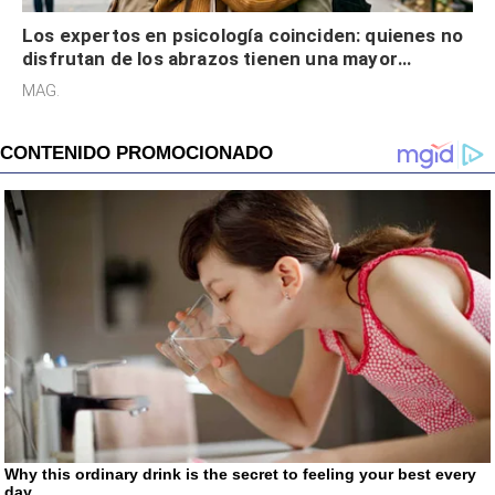
Los expertos en psicología coinciden: quienes no
disfrutan de los abrazos tienen una mayor
sensibilidad a los estímulos físicos y no es por
MAG.
desinterés