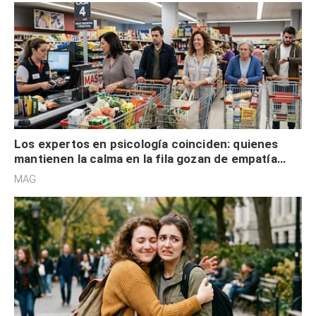
Los expertos en psicología coinciden: quienes
mantienen la calma en la fila gozan de empatía
cognitiva, gratitud y no solo tienen autocontrol
MAG.