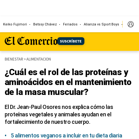
Keiko Fujimori
Betssy Chávez
Feriados
Alianza vs Sport Boys
Jorge M
SUSCRÍBETE
BIENESTAR
>
ALIMENTACION
¿Cuál es el rol de las proteínas y
aminoácidos en el mantenimiento
de la masa muscular?
El Dr. Jean-Paul Osores nos explica cómo las
proteínas vegetales y animales ayudan en el
fortalecimiento de nuestro cuerpo.
5 alimentos veganos a incluir en tu dieta diaria