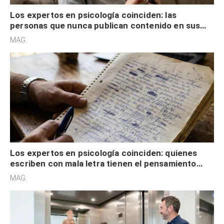
Los expertos en psicología coinciden: las
personas que nunca publican contenido en sus
redes sociales no pretenden buscar validación
MAG.
externa
Los expertos en psicología coinciden: quienes
escriben con mala letra tienen el pensamiento
acelerado y no lo hacen por desinterés
MAG.