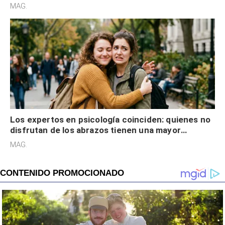
cognitiva, gratitud y no solo tienen autocontrol
MAG.
Los expertos en psicología coinciden: quienes no
disfrutan de los abrazos tienen una mayor
sensibilidad a los estímulos físicos y no es por
MAG.
desinterés