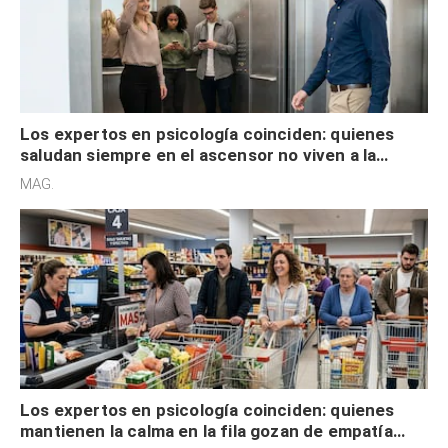
Los expertos en psicología coinciden: quienes
saludan siempre en el ascensor no viven a la
defensiva y tienen apertura social
MAG.
Los expertos en psicología coinciden: quienes
mantienen la calma en la fila gozan de empatía