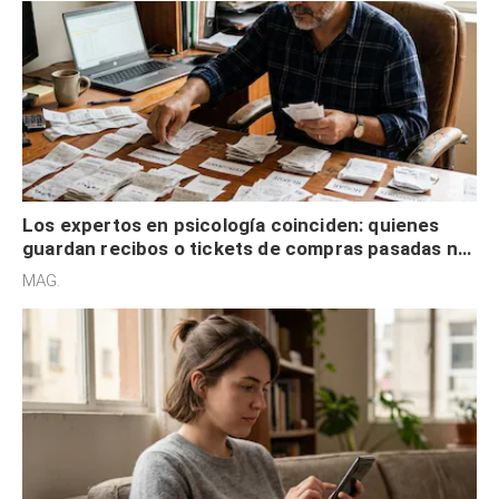
Los expertos en psicología coinciden: quienes
guardan recibos o tickets de compras pasadas no
son acumuladores, sino que tienen necesidad de
MAG.
control