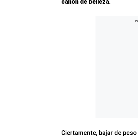
canon de belleza.
Concesionarias
Principios
Rectores
Buenas
Prácticas
Políticas
De
Privacidad
Política
Integrada
De
Gestión
Derechos
Arco
Política
De
Cookies
Ciertamente, bajar de peso