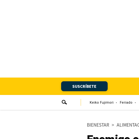
Portada
Edición Impresa
Club El Comercio
Newsletters
Editorial
SUSCRÍBETE
Día 1
Audiencias Vecinales
Keiko Fujimori
Feriado
Corresponsales escolares
BIENESTAR
>
ALIMENTA
Podcast
Juegos