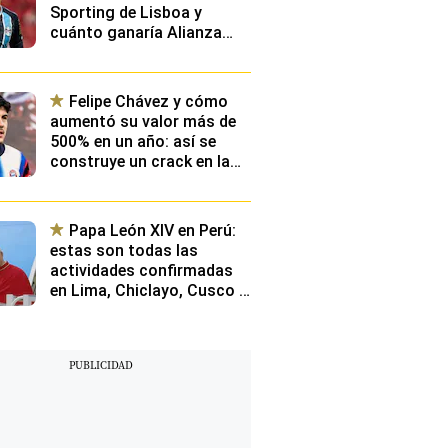
Sporting de Lisboa y
cuánto ganaría Alianza
Lima en caso se dé un
fichaje millonario
Felipe Chávez y cómo
aumentó su valor más de
500% en un año: así se
construye un crack en la
élite de Europa y qué
planean desde Videna
Papa León XIV en Perú:
estas son todas las
actividades confirmadas
en Lima, Chiclayo, Cusco y
Pucallpa