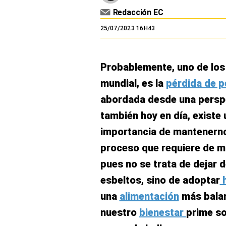
El Dominical
Redacción EC
25/07/2023 16H43
Desde la redacción
Videos
Probablemente, uno de los
Archivo El Comercio
mundial, es la
pérdida de 
Notas contratadas
abordada desde una perspe
Blogs
también hoy en día, existe
importancia de mantener
Colecciones El Comercio
proceso que requiere de m
elcomercio.pe
pues no se trata de dejar 
Términos
esbeltos, sino de adoptar
h
Y
Condiciones
una
alimentación
más balan
De
Uso
nuestro
bienestar
prime so
Oficinas