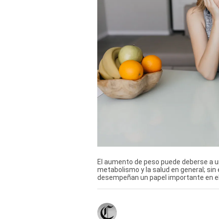
TV+
Tecnología y ciencias
Somos
Bienestar
Hogar y Familia
Respuestas
Mag
Viù
El aumento de peso puede deberse a un
metabolismo y la salud en general; si
Vamos
desempeñan un papel importante en el
Ruedas y Tuercas
Casa y Más