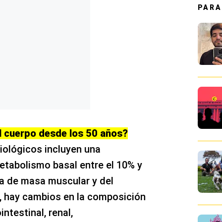
PARA
l cuerpo desde los 50 años?
iológicos incluyen una
etabolismo basal entre el 10% y
da de masa muscular y del
e, hay cambios en la composición
intestinal, renal,