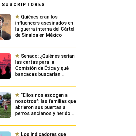
 SUSCRIPTORES
Quiénes eran los
influencers asesinados en
la guerra interna del Cártel
de Sinaloa en México
Senado: ¿Quiénes serían
las cartas para la
Comisión de Ética y qué
bancadas buscarían
presidirla?
“Ellos nos escogen a
nosotros”: las familias que
abrieron sus puertas a
perros ancianos y heridos
que llevaban años
esperando ser adoptados
Los indicadores que