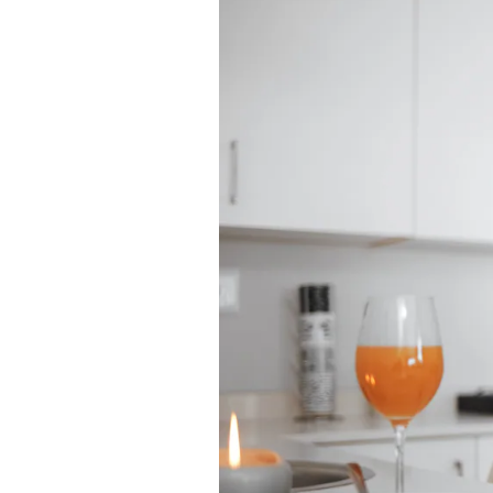
TV+
Tecnología y ciencias
Somos
Bienestar
Hogar y Familia
Respuestas
Mag
Viù
Vamos
Ruedas y Tuercas
Casa y Más