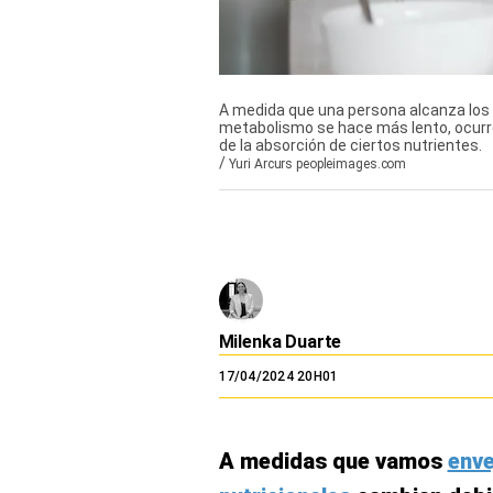
El Dominical
Desde la redacción
Videos
A medida que una persona alcanza los 
metabolismo se hace más lento, ocurre
de la absorción de ciertos nutrientes.
Archivo El Comercio
/
Yuri Arcurs peopleimages.com
Notas contratadas
Blogs
Colecciones El Comercio
elcomercio.pe
Milenka Duarte
Términos
17/04/2024 20H01
Y
Condiciones
De
Uso
A medidas que vamos
enve
Oficinas