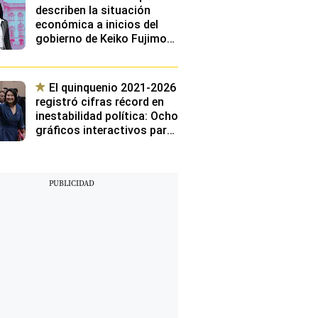
describen la situación
económica a inicios del
gobierno de Keiko Fujimori:
¿Cuáles serán los
principales retos de su
gestión?
El quinquenio 2021-2026
registró cifras récord en
inestabilidad política: Ocho
gráficos interactivos para
conocer los cargos más
volátiles de los últimos
cinco años