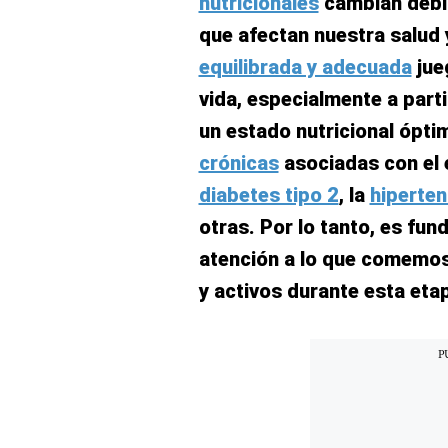
nutricionales
cambian debid
Concesionarias
que afectan nuestra salud 
Principios
Rectores
equilibrada y adecuada
jue
Buenas
vida, especialmente a part
Prácticas
un estado nutricional ópti
Políticas
De
crónicas
asociadas con el 
Privacidad
diabetes tipo 2
, la
hiperten
Política
Integrada
otras. Por lo tanto, es fun
De
Gestión
atención a lo que comemo
Derechos
y activos durante esta etap
Arco
Política
De
Cookies