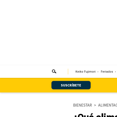
Portada
Edición Impresa
Club El Comercio
Newsletters
Editorial
Keiko Fujimori
Feriados
Día 1
Audiencias Vecinales
SUSCRÍBETE
Corresponsales escolares
BIENESTAR
>
ALIMENTA
Podcast
Juegos