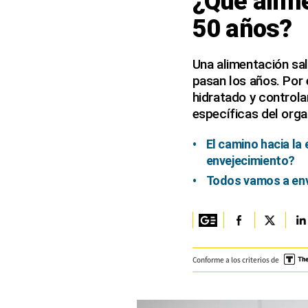
¿Qué alim
50 años?
Columnistas
Provecho
Una alimentación sa
pasan los años. Por 
Saltar intro
hidratado y controla
Política
específicas del org
Economía
El camino hacia la 
envejecimiento?
ECData
Todos vamos a env
Lima
Perú
Mundo
Conforme a los criterios de
DT
Luces