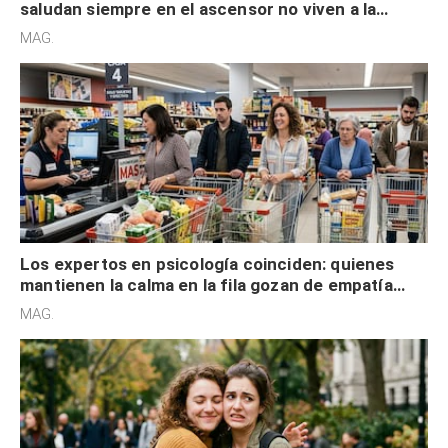
saludan siempre en el ascensor no viven a la
defensiva y tienen apertura social
MAG.
Los expertos en psicología coinciden: quienes
mantienen la calma en la fila gozan de empatía
cognitiva, gratitud y no solo tienen autocontrol
MAG.