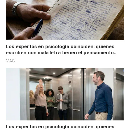
Los expertos en psicología coinciden: quienes
escriben con mala letra tienen el pensamiento
acelerado y no lo hacen por desinterés
MAG.
Los expertos en psicología coinciden: quienes