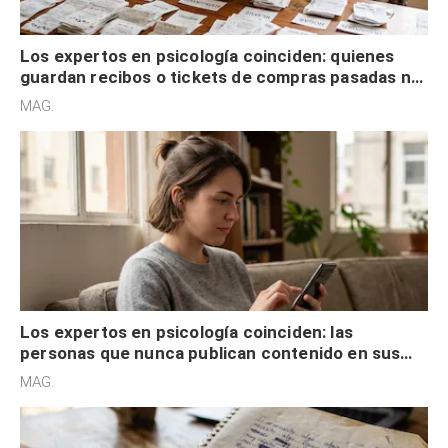
Los expertos en psicología coinciden: quienes
guardan recibos o tickets de compras pasadas no
son acumuladores, sino que tienen necesidad de
MAG.
control
Los expertos en psicología coinciden: las
personas que nunca publican contenido en sus
redes sociales no pretenden buscar validación
MAG.
externa