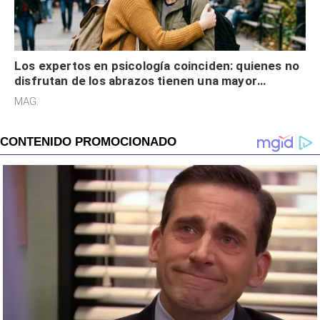
Los expertos en psicología coinciden: quienes no
disfrutan de los abrazos tienen una mayor
sensibilidad a los estímulos físicos y no es por
MAG.
desinterés