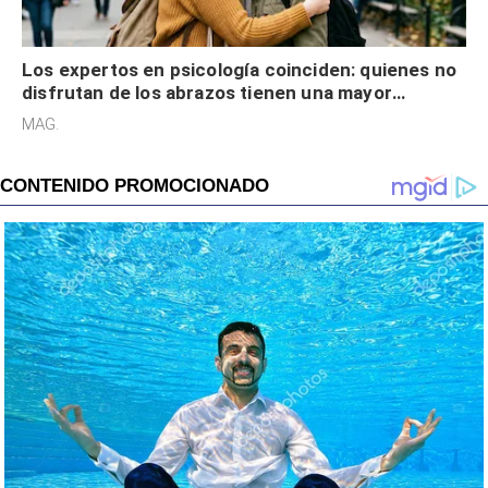
Los expertos en psicología coinciden: quienes no
disfrutan de los abrazos tienen una mayor
sensibilidad a los estímulos físicos y no es por
MAG.
desinterés