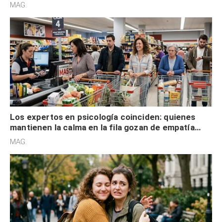
defensiva y tienen apertura social
MAG.
Los expertos en psicología coinciden: quienes
mantienen la calma en la fila gozan de empatía
cognitiva, gratitud y no solo tienen autocontrol
MAG.