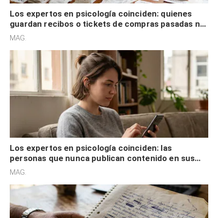
Los expertos en psicología coinciden: quienes
guardan recibos o tickets de compras pasadas no
son acumuladores, sino que tienen necesidad de
MAG.
control
Los expertos en psicología coinciden: las
personas que nunca publican contenido en sus
redes sociales no pretenden buscar validación
MAG.
externa