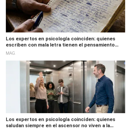
Los expertos en psicología coinciden: quienes
escriben con mala letra tienen el pensamiento
acelerado y no lo hacen por desinterés
MAG.
Los expertos en psicología coinciden: quienes
saludan siempre en el ascensor no viven a la