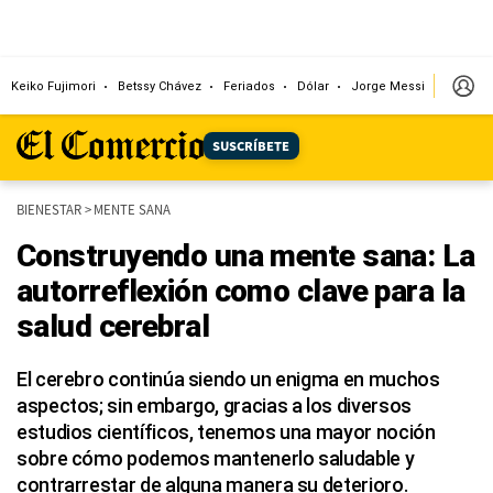
Keiko Fujimori
Betssy Chávez
Feriados
Dólar
Jorge Messi
Papa L
SUSCRÍBETE
BIENESTAR
>
MENTE SANA
Construyendo una mente sana: La
autorreflexión como clave para la
salud cerebral
El cerebro continúa siendo un enigma en muchos
aspectos; sin embargo, gracias a los diversos
estudios científicos, tenemos una mayor noción
sobre cómo podemos mantenerlo saludable y
contrarrestar de alguna manera su deterioro.