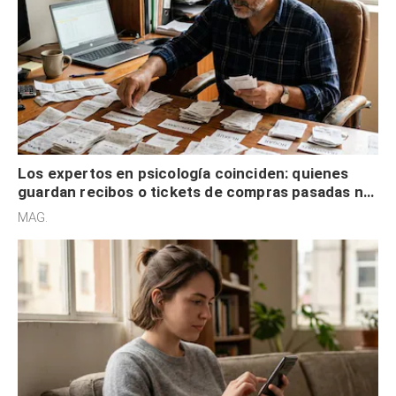
Los expertos en psicología coinciden: quienes
guardan recibos o tickets de compras pasadas no
son acumuladores, sino que tienen necesidad de
MAG.
control