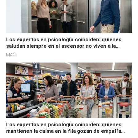
Los expertos en psicología coinciden: quienes
saludan siempre en el ascensor no viven a la
defensiva y tienen apertura social
MAG.
Los expertos en psicología coinciden: quienes
mantienen la calma en la fila gozan de empatía
cognitiva, gratitud y no solo tienen autocontrol