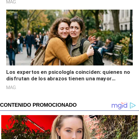
MAG.
Los expertos en psicología coinciden: quienes no
disfrutan de los abrazos tienen una mayor
sensibilidad a los estímulos físicos y no es por
MAG.
desinterés