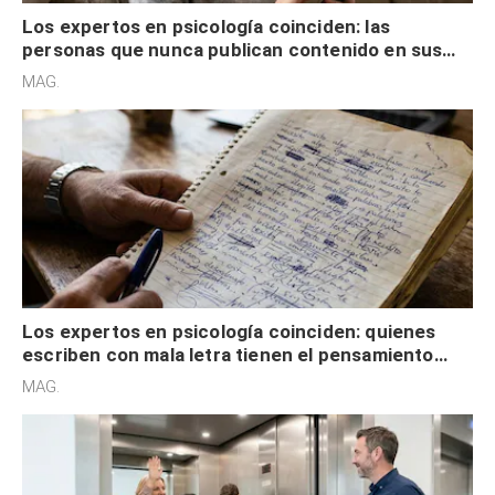
Los expertos en psicología coinciden: las
personas que nunca publican contenido en sus
redes sociales no pretenden buscar validación
MAG.
externa
Los expertos en psicología coinciden: quienes
escriben con mala letra tienen el pensamiento
acelerado y no lo hacen por desinterés
MAG.