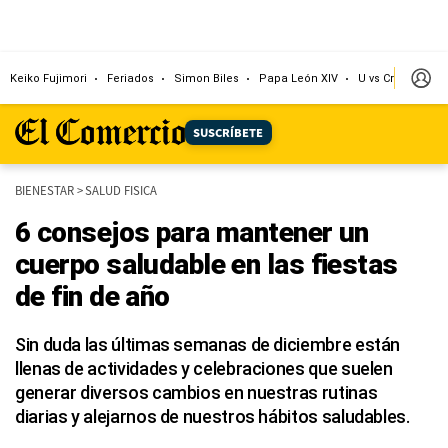
Keiko Fujimori
Feriados
Simon Biles
Papa León XIV
U vs Cristal
Dó
SUSCRÍBETE
BIENESTAR
>
SALUD FISICA
6 consejos para mantener un
cuerpo saludable en las fiestas
de fin de año
Sin duda las últimas semanas de diciembre están
llenas de actividades y celebraciones que suelen
generar diversos cambios en nuestras rutinas
diarias y alejarnos de nuestros hábitos saludables.