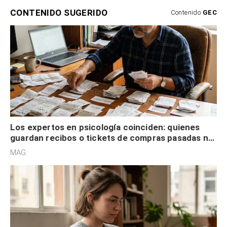
CONTENIDO SUGERIDO
Contenido
GEC
Los expertos en psicología coinciden: quienes
guardan recibos o tickets de compras pasadas no
son acumuladores, sino que tienen necesidad de
MAG.
control