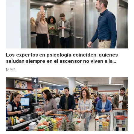
Los expertos en psicología coinciden: quienes
saludan siempre en el ascensor no viven a la
defensiva y tienen apertura social
MAG.