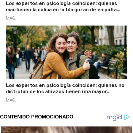
Los expertos en psicología coinciden: quienes
mantienen la calma en la fila gozan de empatía
cognitiva, gratitud y no solo tienen autocontrol
MAG.
Los expertos en psicología coinciden: quienes no
disfrutan de los abrazos tienen una mayor
sensibilidad a los estímulos físicos y no es por
MAG.
desinterés