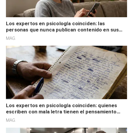
Los expertos en psicología coinciden: las
personas que nunca publican contenido en sus
redes sociales no pretenden buscar validación
MAG.
externa
Los expertos en psicología coinciden: quienes
escriben con mala letra tienen el pensamiento
acelerado y no lo hacen por desinterés
MAG.