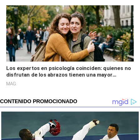
Los expertos en psicología coinciden: quienes no
disfrutan de los abrazos tienen una mayor
sensibilidad a los estímulos físicos y no es por
MAG.
desinterés