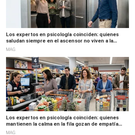
Los expertos en psicología coinciden: quienes
saludan siempre en el ascensor no viven a la
defensiva y tienen apertura social
MAG.
Los expertos en psicología coinciden: quienes
mantienen la calma en la fila gozan de empatía
cognitiva, gratitud y no solo tienen autocontrol
MAG.