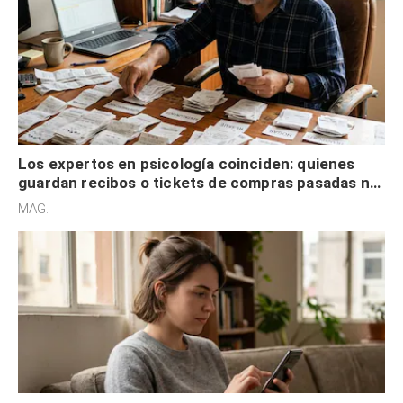
Los expertos en psicología coinciden: quienes
guardan recibos o tickets de compras pasadas no
son acumuladores, sino que tienen necesidad de
MAG.
control