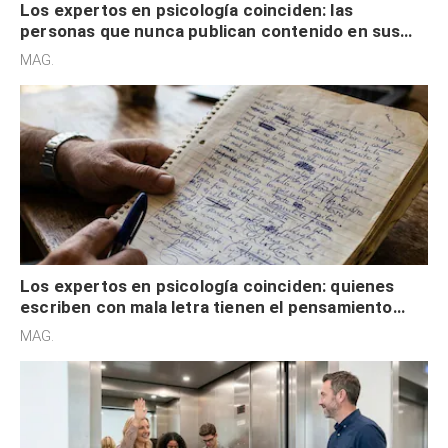
Los expertos en psicología coinciden: las
personas que nunca publican contenido en sus
redes sociales no pretenden buscar validación
MAG.
externa
Los expertos en psicología coinciden: quienes
escriben con mala letra tienen el pensamiento
acelerado y no lo hacen por desinterés
MAG.