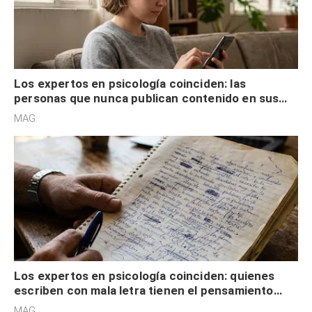
Los expertos en psicología coinciden: las
personas que nunca publican contenido en sus
redes sociales no pretenden buscar validación
MAG.
externa
Los expertos en psicología coinciden: quienes
escriben con mala letra tienen el pensamiento
acelerado y no lo hacen por desinterés
MAG.