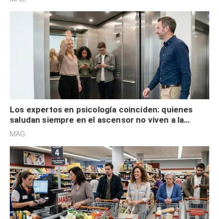
Los expertos en psicología coinciden: quienes
saludan siempre en el ascensor no viven a la
defensiva y tienen apertura social
MAG.