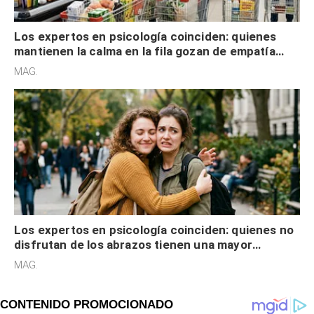
Los expertos en psicología coinciden: quienes
mantienen la calma en la fila gozan de empatía
cognitiva, gratitud y no solo tienen autocontrol
MAG.
Los expertos en psicología coinciden: quienes no
disfrutan de los abrazos tienen una mayor
sensibilidad a los estímulos físicos y no es por
MAG.
desinterés