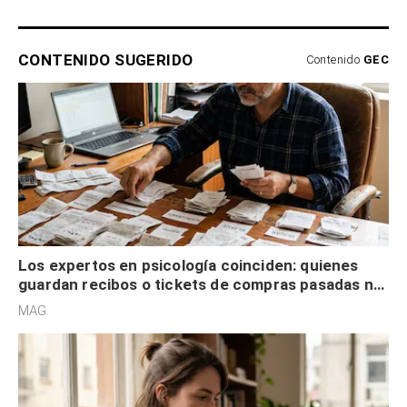
CONTENIDO SUGERIDO
Contenido
GEC
Los expertos en psicología coinciden: quienes
guardan recibos o tickets de compras pasadas no
son acumuladores, sino que tienen necesidad de
MAG.
control