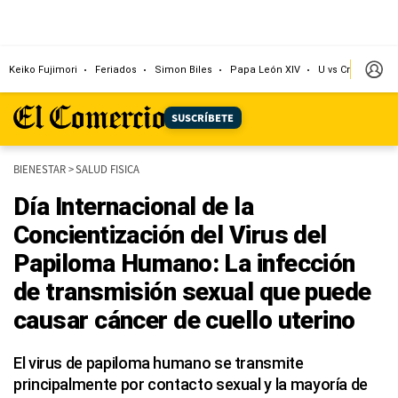
Keiko Fujimori
Feriados
Simon Biles
Papa León XIV
U vs Cristal
Dó
SUSCRÍBETE
BIENESTAR
>
SALUD FISICA
Día Internacional de la
Concientización del Virus del
Papiloma Humano: La infección
de transmisión sexual que puede
causar cáncer de cuello uterino
El virus de papiloma humano se transmite
principalmente por contacto sexual y la mayoría de