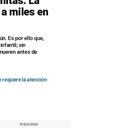
nitas: La
a miles en
n. Es por ello que,
fantil; sin
 mueren antes de
e requiere la atención