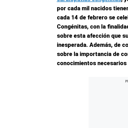
Concesionarias
por cada mil nacidos tiene
Principios
Rectores
cada 14 de febrero se cele
Buenas
Congénitas, con la finalida
Prácticas
sobre esta afección que s
Políticas
inesperada. Además, de con
De
Privacidad
sobre la importancia de co
Política
conocimientos necesarios 
Integrada
De
Gestión
Derechos
Arco
Política
De
Cookies