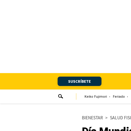
Portada
Edición Impresa
Club El Comercio
Newsletters
Editorial
SUSCRÍBETE
Día 1
Audiencias Vecinales
Keiko Fujimori
Feriado
Corresponsales escolares
BIENESTAR
>
SALUD FIS
Podcast
Juegos