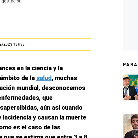
 gestación.
2/2023 13H33
PARA
nces en la ciencia y la
 ámbito de la
salud
, muchas
ación mundial, desconocemos
 enfermedades, que
apercibidas, aún así cuando
e incidencia y causan la muerte
omo es el caso de las
ya que se estima que entre 3 a 8