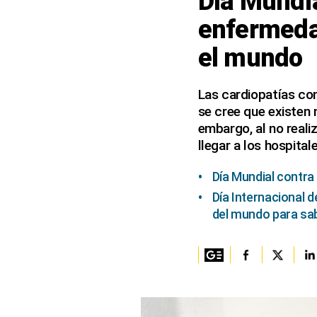
Día Mundia
enfermeda
Columnistas
el mundo
Provecho
Saltar intro
Las cardiopatías co
se cree que existen 
Política
embargo, al no real
Economía
llegar a los hospital
ECData
Día Mundial contra
Lima
Día Internacional d
del mundo para sab
Perú
Mundo
DT
Luces