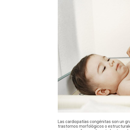
TV+
Tecnología y ciencias
Somos
Bienestar
Hogar y Familia
Respuestas
Mag
Viù
Vamos
Ruedas y Tuercas
Las cardiopatías congénitas son un gr
Casa y Más
trastornos morfológicos o estructurale