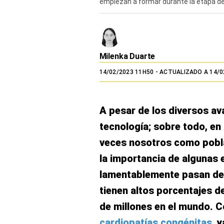
empiezan a formar durante la etapa de
El Dominical
Desde la redacción
Videos
Milenka Duarte
Archivo El Comercio
14/02/2023 11H50
- ACTUALIZADO A 14/0
Notas contratadas
A pesar de los diversos ava
Blogs
tecnología; sobre todo, en
Colecciones El Comercio
veces nosotros como pobl
elcomercio.pe
la importancia de algunas
Términos
lamentablemente pasan des
Y
Condiciones
tienen altos porcentajes d
De
Uso
de millones en el mundo. C
Oficinas
cardiopatías congénitas
, 