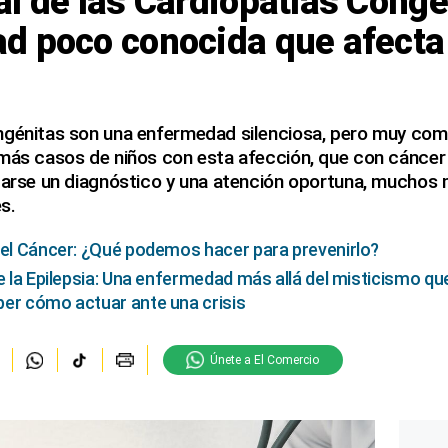
l de las Cardiopatías Congé
d poco conocida que afecta 
ngénitas son una enfermedad silenciosa, pero muy comú
más casos de niños con esta afección, que con cáncer in
izarse un diagnóstico y una atención oportuna, muchos
es.
 el Cáncer: ¿Qué podemos hacer para prevenirlo?
e la Epilepsia: Una enfermedad más allá del misticismo qu
er cómo actuar ante una crisis
Únete a El Comercio