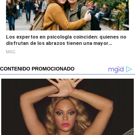
Los expertos en psicología coinciden: quienes no
disfrutan de los abrazos tienen una mayor
sensibilidad a los estímulos físicos y no es por
MAG.
desinterés