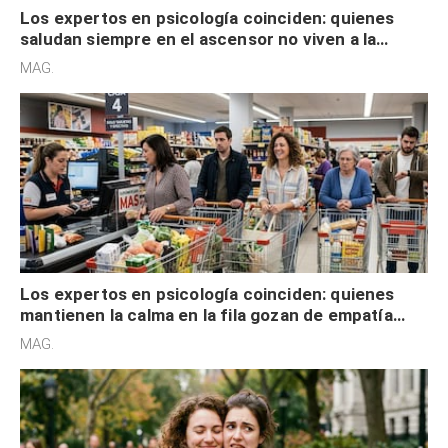
Los expertos en psicología coinciden: quienes
saludan siempre en el ascensor no viven a la
defensiva y tienen apertura social
MAG.
Los expertos en psicología coinciden: quienes
mantienen la calma en la fila gozan de empatía
cognitiva, gratitud y no solo tienen autocontrol
MAG.