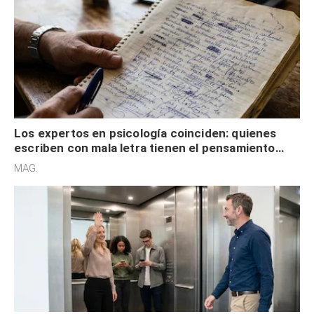
Los expertos en psicología coinciden: quienes
escriben con mala letra tienen el pensamiento
acelerado y no lo hacen por desinterés
MAG.