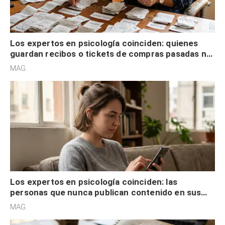
Los expertos en psicología coinciden: quienes
guardan recibos o tickets de compras pasadas no
son acumuladores, sino que tienen necesidad de
MAG.
control
Los expertos en psicología coinciden: las
personas que nunca publican contenido en sus
redes sociales no pretenden buscar validación
MAG.
externa