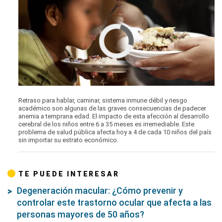
Cargando anuncio
0
seconds
Retraso para hablar, caminar, sistema inmune débil y riesgo
of
académico son algunas de las graves consecuencias de padecer
0
anemia a temprana edad. El impacto de esta afección al desarrollo
seconds
cerebral de los niños entre 6 a 35 meses es irremediable. Este
problema de salud pública afecta hoy a 4 de cada 10 niños del país
sin importar su estrato económico.
TE PUEDE INTERESAR
Degeneración macular: ¿Cómo prevenir y