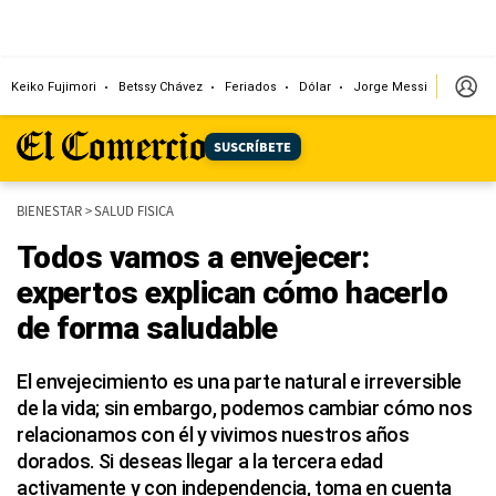
Keiko Fujimori
Betssy Chávez
Feriados
Dólar
Jorge Messi
Papa L
SUSCRÍBETE
BIENESTAR
>
SALUD FISICA
Todos vamos a envejecer:
expertos explican cómo hacerlo
de forma saludable
El envejecimiento es una parte natural e irreversible
de la vida; sin embargo, podemos cambiar cómo nos
relacionamos con él y vivimos nuestros años
dorados. Si deseas llegar a la tercera edad
activamente y con independencia, toma en cuenta