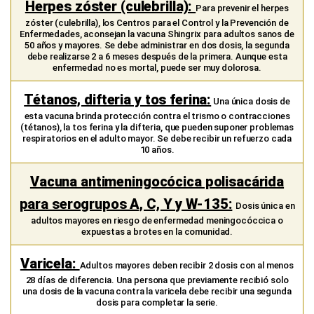
Herpes zóster (culebrilla):
Para prevenir el herpes
zóster (culebrilla), los Centros para el Control y la Prevención de
Enfermedades, aconsejan la vacuna Shingrix para adultos sanos de
50 años y mayores. Se debe administrar en dos dosis, la segunda
debe realizarse 2 a 6 meses después de la primera. Aunque esta
enfermedad no es mortal, puede ser muy dolorosa.
Tétanos, difteria y tos ferina:
Una única dosis de
esta vacuna brinda protección contra el trismo o contracciones
(tétanos), la tos ferina y la difteria, que pueden suponer problemas
respiratorios en el adulto mayor. Se debe recibir un refuerzo cada
10 años.
Vacuna antimeningocócica polisacárida
para serogrupos A, C, Y y W-135:
Dosis única en
adultos mayores en riesgo de enfermedad meningocóccica o
expuestas a brotes en la comunidad.
Varicela:
Adultos mayores deben recibir 2 dosis con al menos
28 días de diferencia. Una persona que previamente recibió solo
una dosis de la vacuna contra la varicela debe recibir una segunda
dosis para completar la serie.