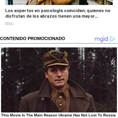
Los expertos en psicología coinciden: quienes no
disfrutan de los abrazos tienen una mayor
sensibilidad a los estímulos físicos y no es por
MAG.
desinterés