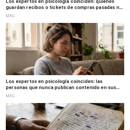
Los expertos en psicología coinciden: quienes
guardan recibos o tickets de compras pasadas no
son acumuladores, sino que tienen necesidad de
MAG.
control
Los expertos en psicología coinciden: las
personas que nunca publican contenido en sus
redes sociales no pretenden buscar validación
MAG.
externa