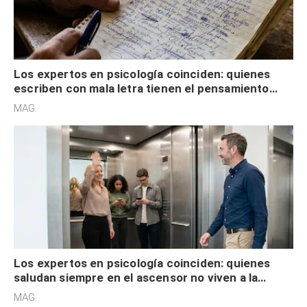
Los expertos en psicología coinciden: quienes
escriben con mala letra tienen el pensamiento
acelerado y no lo hacen por desinterés
MAG.
Los expertos en psicología coinciden: quienes
saludan siempre en el ascensor no viven a la
defensiva y tienen apertura social
MAG.