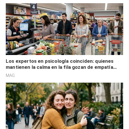
Los expertos en psicología coinciden: quienes
mantienen la calma en la fila gozan de empatía
cognitiva, gratitud y no solo tienen autocontrol
MAG.