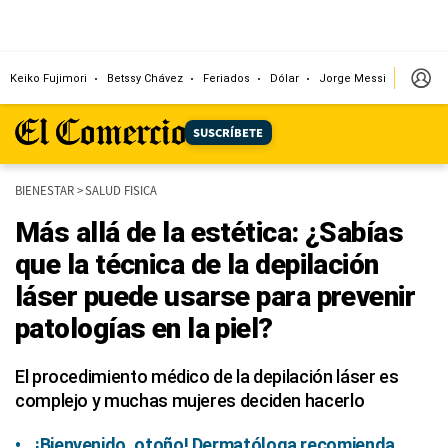
Keiko Fujimori
Betssy Chávez
Feriados
Dólar
Jorge Messi
Papa L
SUSCRÍBETE
BIENESTAR
>
SALUD FISICA
Más allá de la estética: ¿Sabías
que la técnica de la depilación
láser puede usarse para prevenir
patologías en la piel?
El procedimiento médico de la depilación láser es
complejo y muchas mujeres deciden hacerlo
¡Bienvenido, otoño! Dermatóloga recomienda