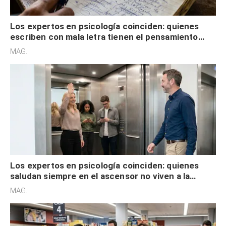
Los expertos en psicología coinciden: quienes
escriben con mala letra tienen el pensamiento
acelerado y no lo hacen por desinterés
MAG.
Los expertos en psicología coinciden: quienes
saludan siempre en el ascensor no viven a la
defensiva y tienen apertura social
MAG.