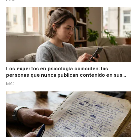
guardan recibos o tickets de compras pasadas no
son acumuladores, sino que tienen necesidad de
MAG.
control
Los expertos en psicología coinciden: las
personas que nunca publican contenido en sus
redes sociales no pretenden buscar validación
MAG.
externa