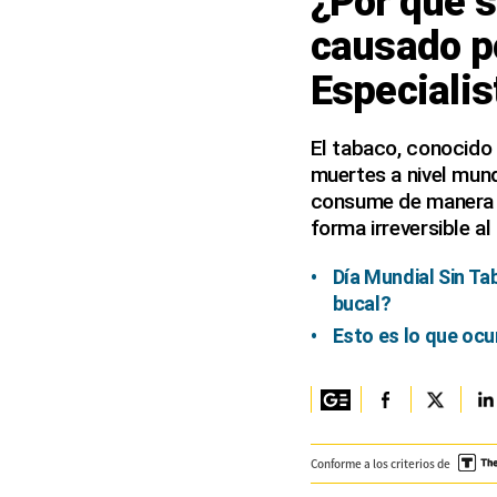
¿Por qué s
causado po
Columnistas
Especialis
Provecho
Saltar intro
El tabaco, conocido 
muertes a nivel mun
Política
consume de manera p
Economía
forma irreversible al
ECData
Día Mundial Sin T
bucal?
Lima
Esto es lo que oc
Perú
Mundo
DT
Conforme a los criterios de
Luces