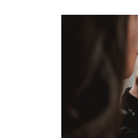
TV+
Tecnología y ciencias
Somos
Bienestar
Hogar y Familia
Respuestas
Mag
Viù
Vamos
Ruedas y Tuercas
Casa y Más