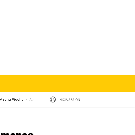
INICIA SESIÓN
Machu Picchu
Abelardo de la Espriella
Sueldo mínimo
Clima
Miembro