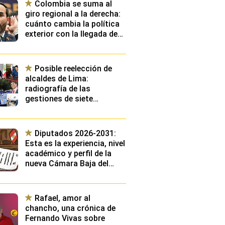
Colombia se suma al
giro regional a la derecha:
cuánto cambia la política
exterior con la llegada de
De la Espriella
Posible reelección de
alcaldes de Lima:
radiografía de las
gestiones de siete
burgomaestres distritales
y del exalcalde municipal
Diputados 2026-2031:
Esta es la experiencia, nivel
académico y perfil de la
nueva Cámara Baja del
Congreso
Rafael, amor al
chancho, una crónica de
Fernando Vivas sobre