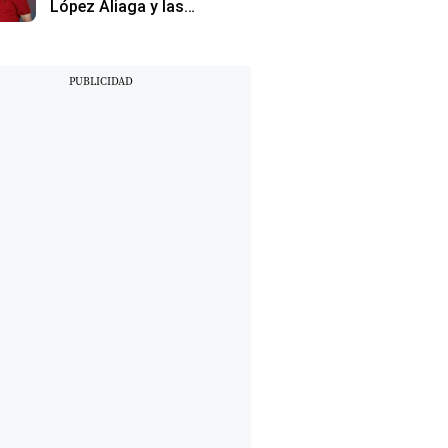
López Aliaga y las
elecciones para la Alcaldía
de Lima