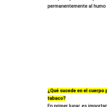
permanentemente al humo 
¿Qué sucede en el cuerpo 
tabaco?
En primer lugar, es importa