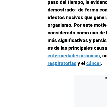
paso del tiempo, la evidenc
Concesionarias
demostrado- de forma cont
Principios
Rectores
efectos nocivos que genera
Buenas
organismo. Por este motiv
Prácticas
considerado como uno de 
Políticas
De
más significativos y persis
Privacidad
es de las principales causa
Política
Integrada
enfermedades crónicas
, c
De
Gestión
respiratorias
y el
cáncer
.
Derechos
Arco
Política
De
Cookies