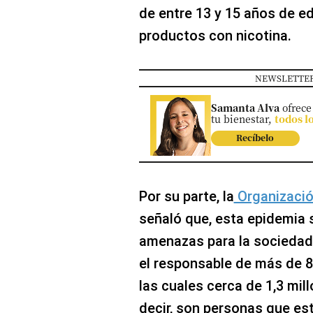
de entre 13 y 15 años de 
productos con nicotina.
NEWSLETTER
Samanta Alva
ofrece
tu bienestar,
todos l
Recíbelo
Por su parte, la
Organizació
señaló que, esta epidemia 
amenazas para la sociedad
el responsable de más de 8
las cuales cerca de 1,3 mi
decir, son personas que es