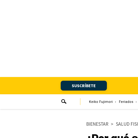
Portada
Edición Impresa
Club El Comercio
Newsletters
Editorial
SUSCRÍBETE
Día 1
Audiencias Vecinales
Keiko Fujimori
Feriados
Corresponsales escolares
BIENESTAR
>
SALUD FIS
Podcast
Juegos