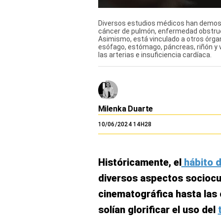
El Dominical
Diversos estudios médicos han demost
Desde la redacción
cáncer de pulmón, enfermedad obstruct
Asimismo, está vinculado a otros órgan
esófago, estómago, páncreas, riñón y
Videos
las arterias e insuficiencia cardíaca.
Archivo El Comercio
Notas contratadas
Milenka Duarte
Blogs
10/06/2024 14H28
Colecciones El Comercio
elcomercio.pe
Históricamente, el
hábito 
Términos
diversos aspectos sociocul
Y
Condiciones
cinematográfica hasta las
De
Uso
solían glorificar el uso del
Oficinas