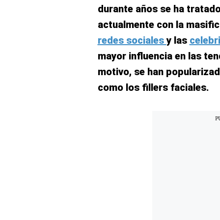
Concesionarias
durante años se ha tratad
Principios
actualmente con la masific
Rectores
redes sociales
y las
celebr
Buenas
Prácticas
mayor influencia en las te
Políticas
motivo, se han populariza
De
Privacidad
como los fillers faciales.
Política
Integrada
De
Gestión
Derechos
Arco
Política
De
Cookies