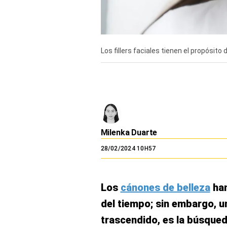
El Dominical
Desde la redacción
Videos
Los fillers faciales tienen el propósito
Archivo El Comercio
Notas contratadas
Blogs
Colecciones El Comercio
Milenka Duarte
28/02/2024 10H57
elcomercio.pe
Términos
Y
Los
cánones de belleza
han
Condiciones
De
del tiempo; sin embargo, u
Uso
trascendido, es la búsqued
Oficinas