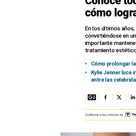
Conoce tod
cómo logra
Columnistas
Provecho
En los últimos años,
convirtiéndose en un
Saltar intro
importante mantener
Política
tratamiento estético
Economía
Cómo prolongar la
ECData
Kylie Jenner luce 
entre las celebrid
Lima
Perú
Mundo
Conforme a los criterios de
DT
Luces