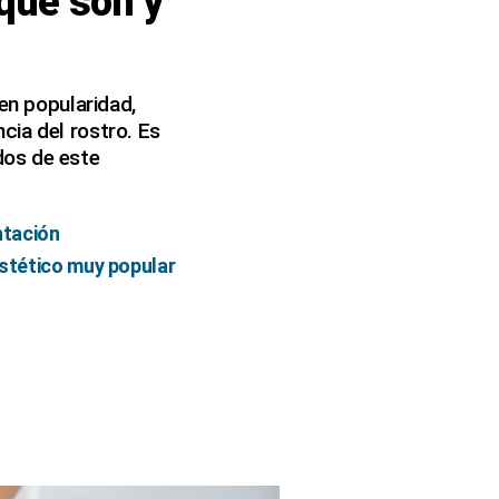
 qué son y
 en popularidad,
cia del rostro. Es
dos de este
ntación
estético muy popular