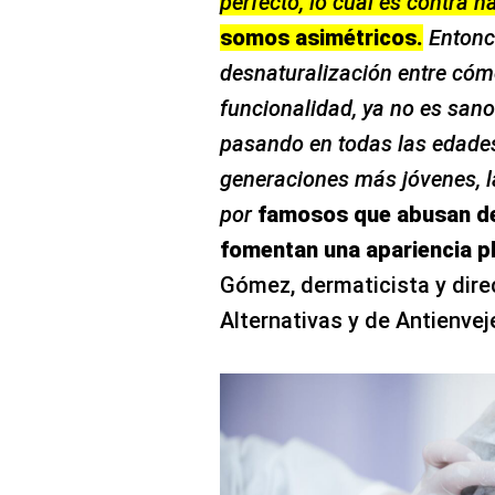
perfecto, lo cual es contra n
somos asimétricos.
Entonc
desnaturalización entre có
funcionalidad, ya no es san
pasando en todas las edades,
generaciones más jóvenes, l
por
famosos que abusan de 
fomentan una apariencia pl
Gómez, dermaticista y dire
Alternativas y de Antienve