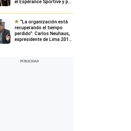
el Espérance Sportive y por
qué el club más poderoso
de Túnez se fijó en el
peruano
“La organización está
recuperando el tiempo
perdido”: Carlos Neuhaus,
expresidente de Lima 2019,
sobre los retos a un año de
Lima 2027 y en qué más
está preocupado el
Gobierno