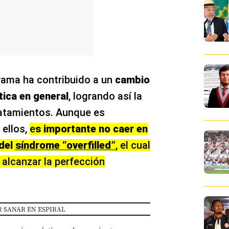
rama ha contribuido a un
cambio
tica en general
, logrando así la
ratamientos. Aunque es
 ellos,
e
s importante no caer en
 del
síndrome “overfilled”
, el cual
 alcanzar la perfección
 SANAR EN ESPIRAL