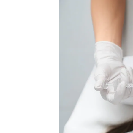
TV+
Tecnología y ciencias
Somos
Bienestar
Hogar y Familia
Respuestas
Mag
Viù
Vamos
Ruedas y Tuercas
Casa y Más