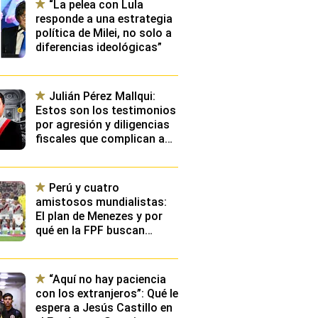
“La pelea con Lula
responde a una estrategia
política de Milei, no solo a
diferencias ideológicas”
Julián Pérez Mallqui:
Estos son los testimonios
por agresión y diligencias
fiscales que complican aún
más situación de diputado
Perú y cuatro
amistosos mundialistas:
El plan de Menezes y por
qué en la FPF buscan
“exponer” a los
convocados contra rivales
con buen nivel
“Aquí no hay paciencia
con los extranjeros”: Qué le
espera a Jesús Castillo en