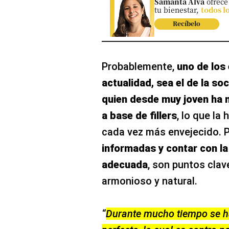
Samanta Alva
ofrece
tu bienestar,
todos l
Recíbelo
Probablemente,
uno de los
actualidad, sea el de la so
quien desde muy joven ha 
a base de
fillers
, lo que la
cada vez más envejecido. P
informadas y contar con la
adecuada
, son puntos clav
armonioso y natural.
“
Durante mucho tiempo se ha