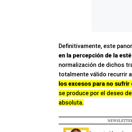
Definitivamente, este pano
en la percepción de la esté
normalización de dichos t
totalmente válido recurrir a
los excesos para no sufrir
se produce por el deseo de
absoluta.
NEWSLETTER