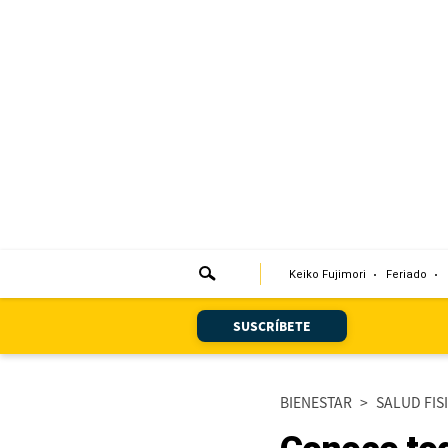
Portada
Edición Impresa
Club El Comercio
Newsletters
Editorial
Keiko Fujimori
Feriado
Día 1
Audiencias Vecinales
SUSCRÍBETE
Corresponsales escolares
BIENESTAR
>
SALUD FIS
Podcast
Juegos