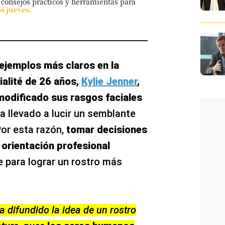
 consejos prácticos y herramientas para
os jueves.
 ejemplos más claros en la
cialité de 26 años,
Kylie Jenner
,
modificado sus rasgos faciales
 ha llevado a lucir un semblante
or esta razón,
tomar decisiones
 orientación profesional
e para lograr un rostro más
 difundido la idea de un rostro