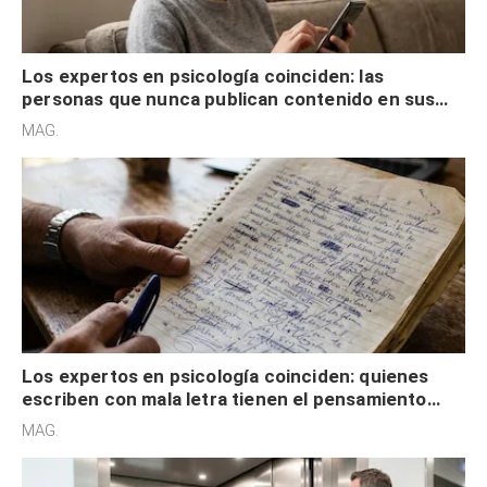
Los expertos en psicología coinciden: las
personas que nunca publican contenido en sus
redes sociales no pretenden buscar validación
MAG.
externa
Los expertos en psicología coinciden: quienes
escriben con mala letra tienen el pensamiento
acelerado y no lo hacen por desinterés
MAG.