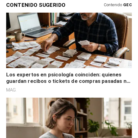
CONTENIDO SUGERIDO
Contenido
GEC
Los expertos en psicología coinciden: quienes
guardan recibos o tickets de compras pasadas no
son acumuladores, sino que tienen necesidad de
MAG.
control