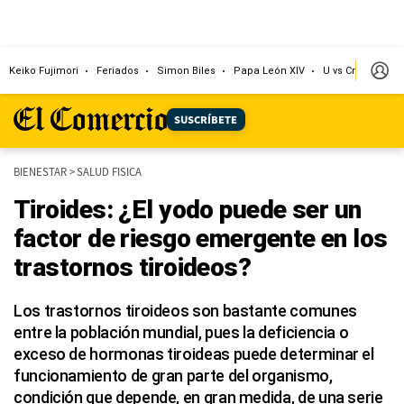
Keiko Fujimori
Feriados
Simon Biles
Papa León XIV
U vs Cristal
Dó
SUSCRÍBETE
BIENESTAR
>
SALUD FISICA
Tiroides: ¿El yodo puede ser un
factor de riesgo emergente en los
trastornos tiroideos?
Los trastornos tiroideos son bastante comunes
entre la población mundial, pues la deficiencia o
exceso de hormonas tiroideas puede determinar el
funcionamiento de gran parte del organismo,
condición que depende, en gran medida, de una serie