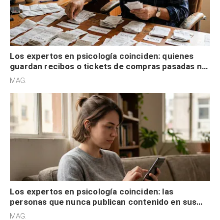
Los expertos en psicología coinciden: quienes
guardan recibos o tickets de compras pasadas no
son acumuladores, sino que tienen necesidad de
MAG.
control
Los expertos en psicología coinciden: las
personas que nunca publican contenido en sus
redes sociales no pretenden buscar validación
MAG.