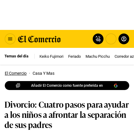
Temas del día
Keiko Fujimori
Feriado
Machu Picchu
Corredor az
El Comercio
·
Casa Y Mas
Añadir El Comercio como fuente preferida en
Divorcio: Cuatro pasos para ayudar
a los niños a afrontar la separación
de sus padres