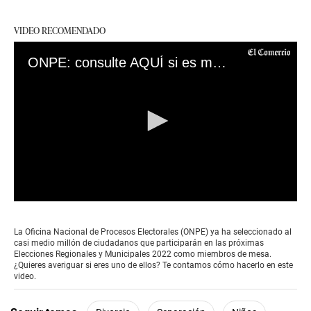
VIDEO RECOMENDADO
ONPE: consulte AQUÍ si es miembro de mesa para las próximas Elecciones Regionales y Municipales 2022
0
seconds
of
La Oficina Nacional de Procesos Electorales (ONPE) ya ha seleccionado al
0
casi medio millón de ciudadanos que participarán en las próximas
seconds
Elecciones Regionales y Municipales 2022 como miembros de mesa.
¿Quieres averiguar si eres uno de ellos? Te contamos cómo hacerlo en este
video.