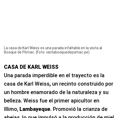
La casa de Karl Weiss es una parada infaltable en la visita al
Bosque de Pómac. (Foto: visitabosquedepomac.pe)
CASA DE KARL WEISS
Una parada imperdible en el trayecto es la
casa de Karl Weiss
,
un recinto construido por
un hombre enamorado de la naturaleza y su
belleza. Weiss fue el primer apicultor en
Illimo,
Lambayeque
. Promovió la crianza de
abejas, lo que impulsó a la producción de miel
en la zona. Fue un defensor del entorno
natural y un pionero en la conservación
ambiental, cuyo trabajo sentó las bases para
la identidad apícola de Illimo, hoy conocida