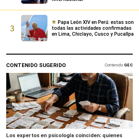
CONTENIDO SUGERIDO
Contenido
GEC
Los expertos en psicología coinciden: quienes
guardan recibos o tickets de compras pasadas no
son acumuladores, sino que tienen necesidad de
MAG.
control