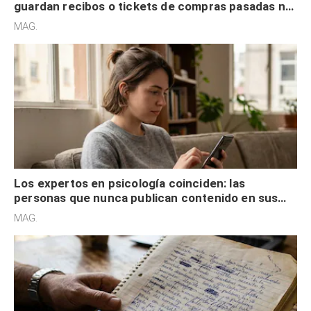
Los expertos en psicología coinciden: las
personas que nunca publican contenido en sus
redes sociales no pretenden buscar validación
MAG.
externa
Los expertos en psicología coinciden: quienes
escriben con mala letra tienen el pensamiento
acelerado y no lo hacen por desinterés
MAG.