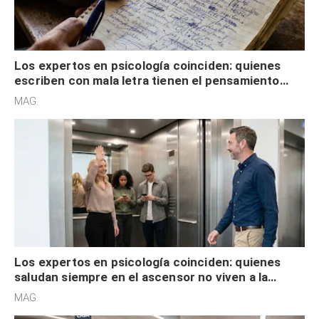
Los expertos en psicología coinciden: quienes
saludan siempre en el ascensor no viven a la
defensiva y tienen apertura social
MAG.