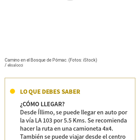
Camino en el Bosque de Pómac. (Fotos: iStock)
/
elisalocci
LO QUE DEBES SABER
¿CÓMO LLEGAR?
Desde Íllimo, se puede llegar en auto por
la vía LA 103 por 5.5 Kms. Se recomienda
hacer la ruta en una camioneta 4x4.
También se puede viajar desde el centro
de Chiclayo (ciudad capital de
Lambayeque) hasta el Bósque de Pómac.
La ruta en auto parte del distrito de
Pitipo con un trayecto de alrededor de 1
hora y 20 minutos.
HORARIO DE VISITA