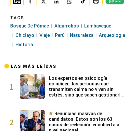
Historia
LAS MÁS LEÍDAS
Los expertos en psicología
1
coinciden: las personas que
transmiten calma no viven sin
estrés, sino que saben gestionarlo
gracias a su alta inteligencia
emocional
Renuncias masivas de
2
candidatos: Estos son los 63
casos de reelección encubierta a
nivel nacional
Papa León XIV en Perú: estas son
3
todas las actividades confirmadas
en Lima, Chiclayo, Cusco y Pucallpa