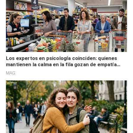
Los expertos en psicología coinciden: quienes
mantienen la calma en la fila gozan de empatía
cognitiva, gratitud y no solo tienen autocontrol
MAG.
Los expertos en psicología coinciden: quienes no
disfrutan de los abrazos tienen una mayor
sensibilidad a los estímulos físicos y no es por
MAG.
desinterés