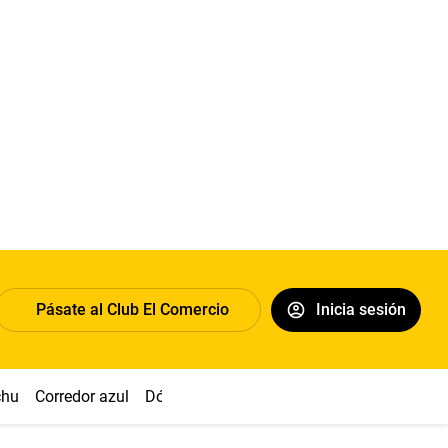
Pásate al Club El Comercio
Inicia sesión
chu
Corredor azul
Dólar
Congreso
Nasca
Acuña
Toled