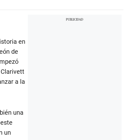
istoria en
peón de
 empezó
Clarivett
anzar a la
mbién una
 este
n un