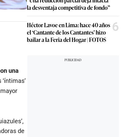
“Una reducción parcial deja intacta
la desventaja competitiva de fondo”
6
Héctor Lavoe en Lima: hace 40 años
el ‘Cantante de los Cantantes’ hizo
bailar a la Feria del Hogar | FOTOS
con una
 ‘íntimas’
n mayor
iazules’,
adoras de