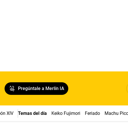
Pregúntale a Merlín IA
ón XIV
Temas del día
Keiko Fujimori
Feriado
Machu Pic