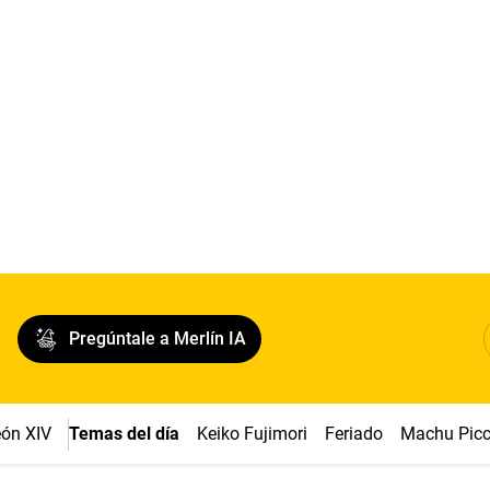
Pregúntale a Merlín IA
ón XIV
Temas del día
Keiko Fujimori
Feriado
Machu Pic