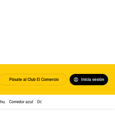
Pásate al Club El Comercio
Inicia sesión
chu
Corredor azul
Dólar
Congreso
Nasca
Acuña
Toled