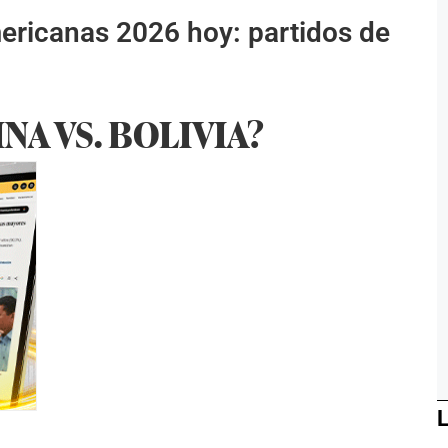
mericanas 2026 hoy: partidos de
A VS. BOLIVIA?
L