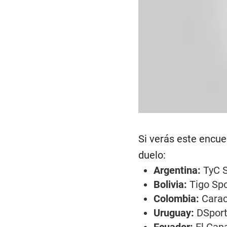
Si verás este encue
duelo:
Argentina:
TyC S
Bolivia:
Tigo Spo
Colombia:
Carac
Uruguay:
DSport
Ecuador:
El Cana