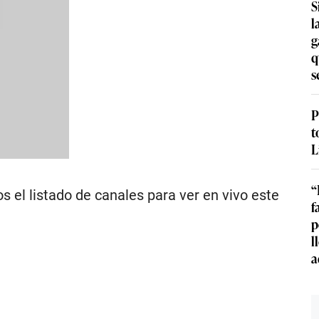
S
l
g
q
s
P
t
L
s el listado de canales para ver en vivo este
“
f
p
l
a