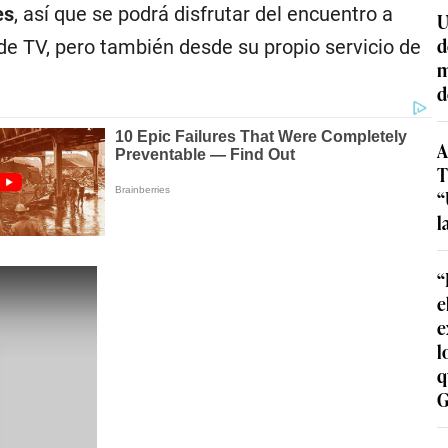
es
, así que se podrá disfrutar del encuentro a
U
d
de TV, pero también desde su propio servicio de
m
d
A
T
“
l
“
e
e
l
q
G