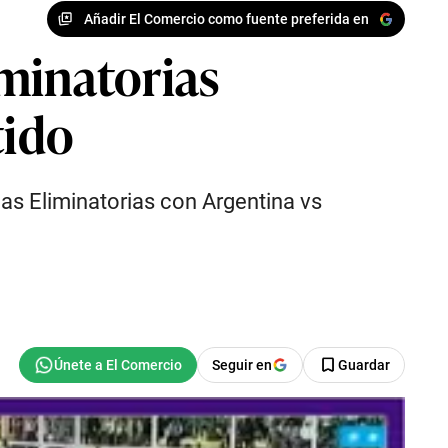
Añadir El Comercio como fuente preferida en
iminatorias
tido
 las Eliminatorias con Argentina vs
Seguir en
Guardar