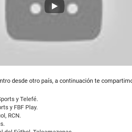
Play
ntro desde otro país, a continuación te compartimo
ports y Telefé.
rts y FBF Play.
ol, RCN.
s.
l del Fútbol, Teleamazonas.