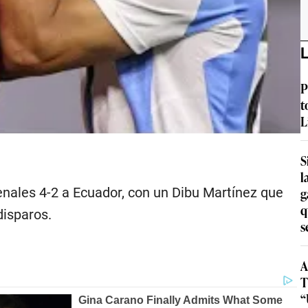
L
P
t
L
S
l
penales 4-2 a Ecuador, con un Dibu Martínez que
g
q
disparos.
s
A
T
“