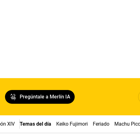
Pregúntale a Merlín IA
ón XIV
Temas del día
Keiko Fujimori
Feriado
Machu Pic