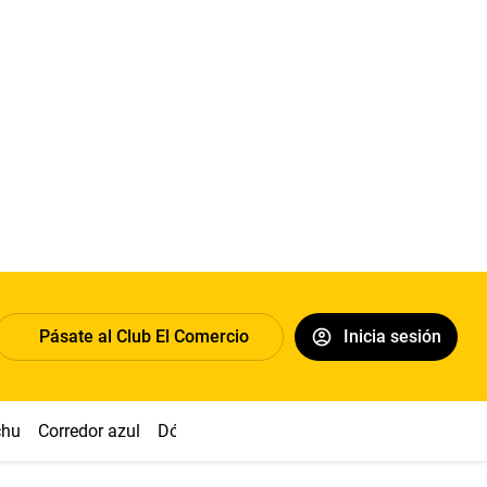
Pásate al Club El Comercio
Inicia sesión
chu
Corredor azul
Dólar
Congreso
Nasca
Acuña
Toled