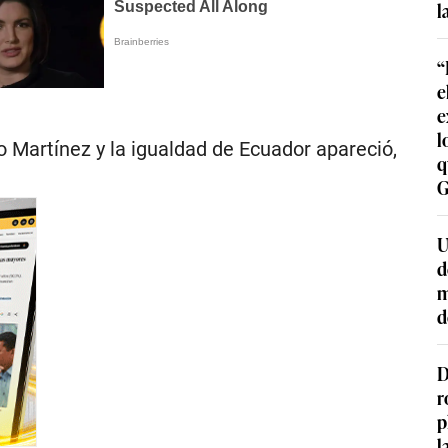
l
“
e
e
l
o Martínez y la igualdad de Ecuador apareció,
q
G
U
d
m
d
D
r
p
l