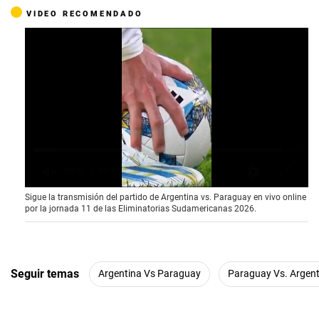
VIDEO RECOMENDADO
0
Sigue la transmisión del partido de Argentina vs. Paraguay en vivo online
o
por la jornada 11 de las Eliminatorias Sudamericanas 2026.
f
3
0
s
e
c
Seguir temas
Argentina Vs Paraguay
Paraguay Vs. Argent
o
n
d
s