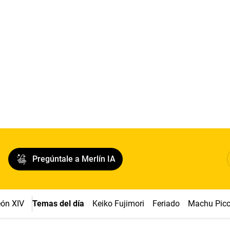
Pregúntale a Merlín IA
ón XIV
Temas del día
Keiko Fujimori
Feriado
Machu Pic