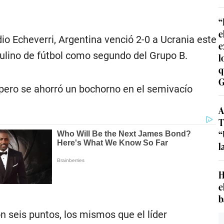
“
e
o Echeverri, Argentina venció 2-0 a Ucrania este
e
culino de fútbol como segundo del Grupo B.
l
q
G
o pero se ahorró un bochorno en el semivacío
A
T
“
l
H
e
b
on seis puntos, los mismos que el líder