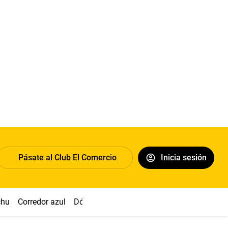
Pásate al Club El Comercio
Inicia sesión
chu
Corredor azul
Dólar
Congreso
Nasca
Acuña
Toled