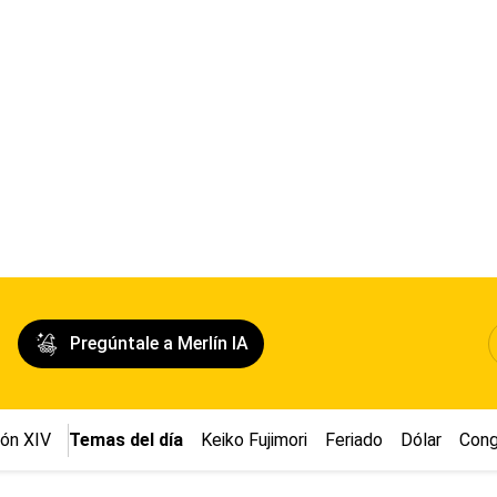
Pregúntale a Merlín IA
ón XIV
Temas del día
Keiko Fujimori
Feriado
Dólar
Cong