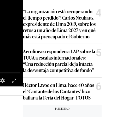
4
“La organización está recuperando
el tiempo perdido”: Carlos Neuhaus,
expresidente de Lima 2019, sobre los
retos a un año de Lima 2027 y en qué
más está preocupado el Gobierno
5
Aerolíneas responden a LAP sobre la
TUUA a escalas internacionales:
“Una reducción parcial deja intacta
la desventaja competitiva de fondo”
6
Héctor Lavoe en Lima: hace 40 años
el ‘Cantante de los Cantantes’ hizo
bailar a la Feria del Hogar | FOTOS