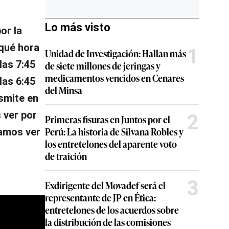
Lo más visto
or la
 qué hora
1
Unidad de Investigación: Hallan más
las 7:45
de siete millones de jeringas y
medicamentos vencidos en Cenares
las 6:45
del Minsa
smite en
 ver por
2
Primeras fisuras en Juntos por el
Perú: La historia de Silvana Robles y
damos ver
los entretelones del aparente voto
de traición
3
Exdirigente del Movadef será el
representante de JP en Ética:
entretelones de los acuerdos sobre
la distribución de las comisiones