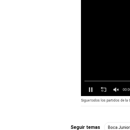
0
Sigue todos los partidos de l
s
e
c
o
n
d
Seguir temas
Boca Junior