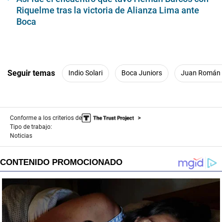
Riquelme tras la victoria de Alianza Lima ante
Boca
Seguir temas
Indio Solari
Boca Juniors
Juan Román 
Conforme a los criterios de
Tipo de trabajo:
Noticias