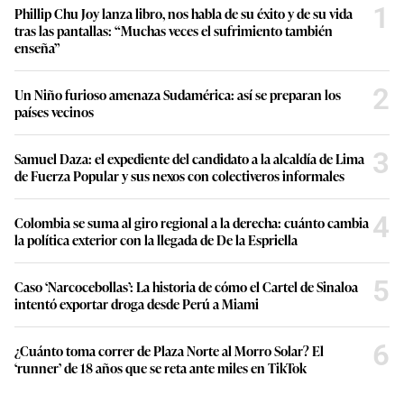
1
Phillip Chu Joy lanza libro, nos habla de su éxito y de su vida
tras las pantallas: “Muchas veces el sufrimiento también
enseña”
2
Un Niño furioso amenaza Sudamérica: así se preparan los
países vecinos
3
Samuel Daza: el expediente del candidato a la alcaldía de Lima
de Fuerza Popular y sus nexos con colectiveros informales
4
Colombia se suma al giro regional a la derecha: cuánto cambia
la política exterior con la llegada de De la Espriella
5
Caso ‘Narcocebollas’: La historia de cómo el Cartel de Sinaloa
intentó exportar droga desde Perú a Miami
6
¿Cuánto toma correr de Plaza Norte al Morro Solar? El
‘runner’ de 18 años que se reta ante miles en TikTok