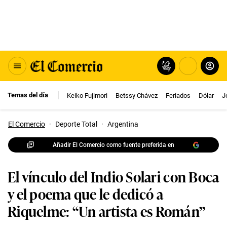
Temas del día
Keiko Fujimori
Betssy Chávez
Feriados
Dólar
J
El Comercio
·
Deporte Total
·
Argentina
Añadir El Comercio como fuente preferida en
El vínculo del Indio Solari con Boca
y el poema que le dedicó a
Riquelme: “Un artista es Román”