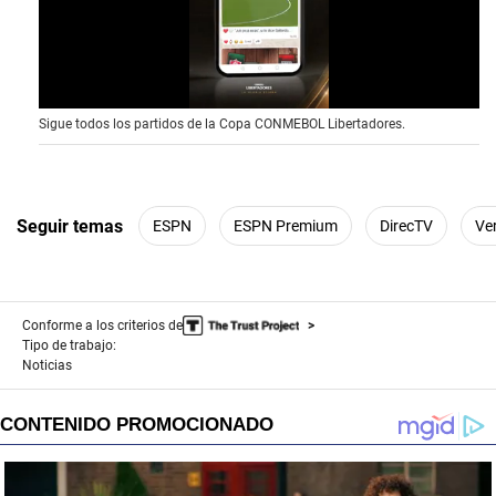
0
Sigue todos los partidos de la Copa CONMEBOL Libertadores.
o
f
1
5
s
e
Seguir temas
ESPN
ESPN Premium
DirecTV
Ve
c
o
n
d
s
Conforme a los criterios de
Tipo de trabajo:
Noticias