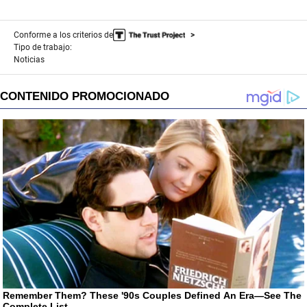
d
s
Conforme a los criterios de
Tipo de trabajo:
Noticias