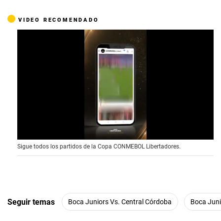
VIDEO RECOMENDADO
0
Sigue todos los partidos de la Copa CONMEBOL Libertadores.
o
f
1
5
s
e
c
Seguir temas
Boca Juniors Vs. Central Córdoba
Boca Juni
o
n