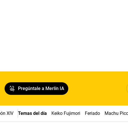
Pregúntale a Merlín IA
ón XIV
Temas del día
Keiko Fujimori
Feriado
Machu Pic