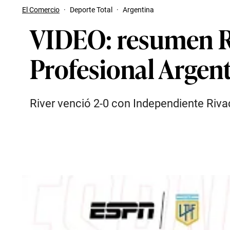
El Comercio
·
Deporte Total
·
Argentina
VIDEO: resumen Ri
Profesional Argen
River venció 2-0 con Independiente Rivad