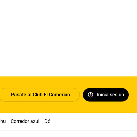
Pásate al Club El Comercio
Inicia sesión
chu
Corredor azul
Dólar
Congreso
Nasca
Acuña
Toled