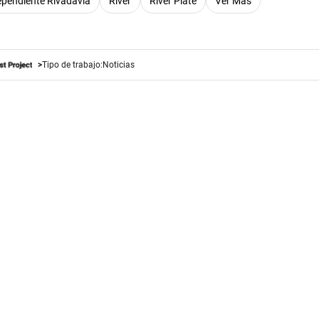
dependiente Rivadavia
River
River Plate
Ver Más
Tipo de trabajo:
Noticias