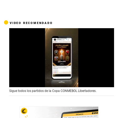
VIDEO RECOMENDADO
0
Sigue todos los partidos de la Copa CONMEBOL Libertadores.
o
f
1
5
s
e