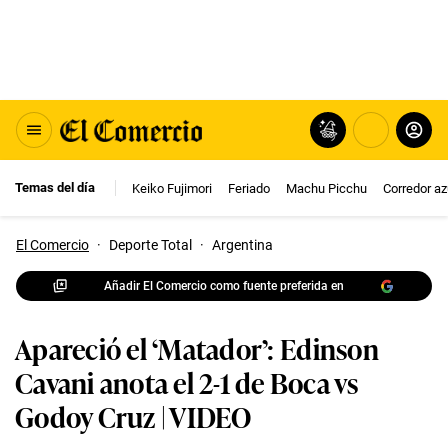
Temas del día
Keiko Fujimori
Feriado
Machu Picchu
Corredor az
El Comercio
·
Deporte Total
·
Argentina
Añadir El Comercio como fuente preferida en
Apareció el ‘Matador’: Edinson
Cavani anota el 2-1 de Boca vs
Godoy Cruz | VIDEO