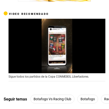
VIDEO RECOMENDADO
0
Sigue todos los partidos de la Copa CONMEBOL Libertadores.
o
f
1
5
s
e
Seguir temas
Botafogo Vs Racing Club
Botafogo
Ra
c
o