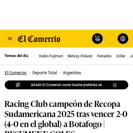
Temas del día
Keiko Fujimori
Betssy Chávez
Feriados
Dólar
J
El Comercio
·
Deporte Total
·
Argentina
Añadir El Comercio como fuente preferida en
Racing Club campeón de Recopa
Sudamericana 2025 tras vencer 2-0
(4-0 en el global) a Botafogo |