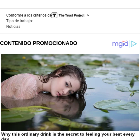
n
d
s
Conforme a los criterios de
Tipo de trabajo:
Noticias