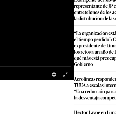
representante de JP e
entretelones de los a
la distribución de la
“La organización est
el tiempo perdido”: 
expresidente de Lima
los retos a un año de
qué más está preocu
Gobierno
Aerolíneas responden
TUUA a escalas inter
“Una reducción parcia
la desventaja compet
Héctor Lavoe en Lima