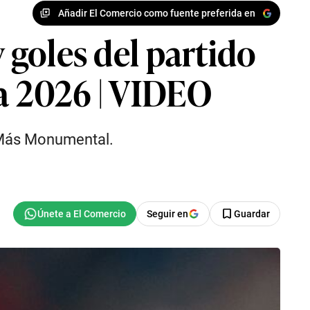
Añadir El Comercio como fuente preferida en
y goles del partido
ra 2026 | VIDEO
l Más Monumental.
Seguir en
Guardar