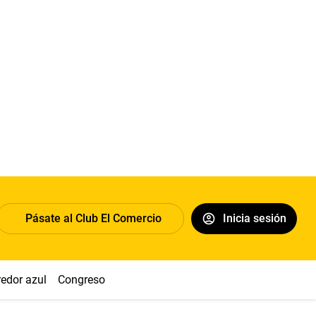
Pásate al Club El Comercio
Inicia sesión
redor azul
Congreso
Nasca
Acuña
Toledo
Sueldo míni