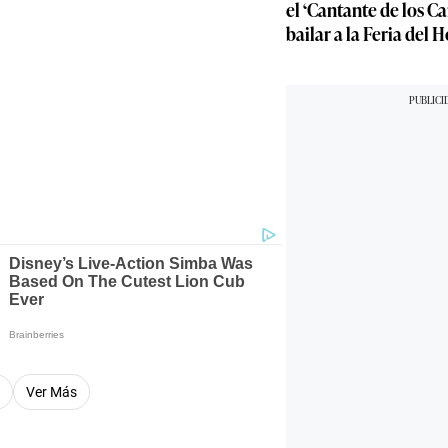
el ‘Cantante de los C
bailar a la Feria del
a
Ver Más