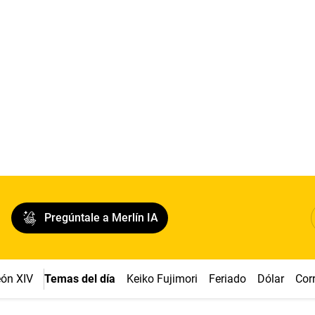
Pregúntale a Merlín IA
ón XIV
Temas del día
Keiko Fujimori
Feriado
Dólar
Cor