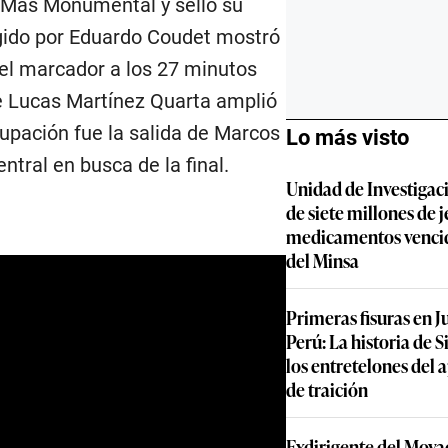
o Más Monumental y selló su
rigido por Eduardo Coudet mostró
ó el marcador a los 27 minutos
ue Lucas Martínez Quarta amplió
upación fue la salida de Marcos
Lo más visto
ntral en busca de la final.
Unidad de Investigac
de siete millones de j
medicamentos vencid
del Minsa
Primeras fisuras en J
Perú: La historia de S
los entretelones del 
de traición
Exdirigente del Movad