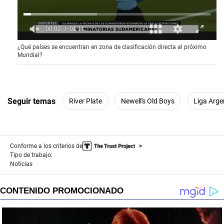
0
¿Qué países se encuentran en zona de clasificación directa al próximo
o
Mundial?
f
1
m
i
n
u
Seguir temas
River Plate
Newell's Old Boys
Liga Arge
t
e
,
1
1
Conforme a los criterios de
s
e
Tipo de trabajo:
c
Noticias
o
n
d
s