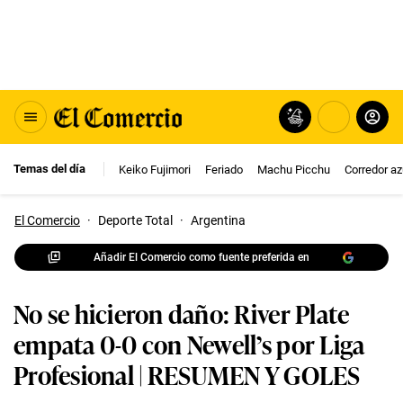
Temas del día
Keiko Fujimori
Feriado
Machu Picchu
Corredor az
El Comercio
·
Deporte Total
·
Argentina
Añadir El Comercio como fuente preferida en
No se hicieron daño: River Plate
empata 0-0 con Newell’s por Liga
Profesional | RESUMEN Y GOLES