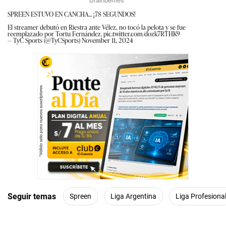
SPREEN ESTUVO EN CANCHA... ¡78 SEGUNDOS!
El streamer debutó en Riestra ante Vélez, no tocó la pelota y se fue
reemplazado por Tortu Fernández.
pic.twitter.com/dozk7RTHK9
— TyC Sports (@TyCSports)
November 11, 2024
Seguir temas
Spreen
Liga Argentina
Liga Profesiona