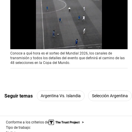
0
Conoce a qué hora es el sorteo del Mundial 2026, los canales de
o
transmisión y todos los detalles del evento que definirá el camino de las
f
48 selecciones en la Copa del Mundo.
4
1
s
e
c
o
n
Seguir temas
Argentina Vs. Islandia
Selección Argentina
d
s
Conforme a los criterios de
Tipo de trabajo: