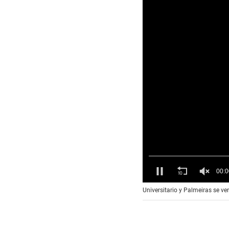
00:0
0
Universitario y Palmeiras se ve
o
f
2
2
s