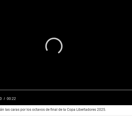
0
00:22
rán las caras por los octavos de final de la Copa Libertadores 2025.