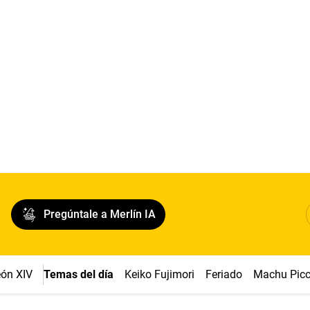
Pregúntale a Merlín IA
ón XIV
Temas del día
Keiko Fujimori
Feriado
Machu Pic