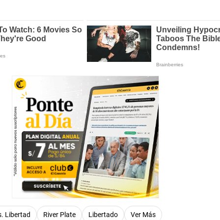
s. Libertad
River Plate
Libertado
Ver Más