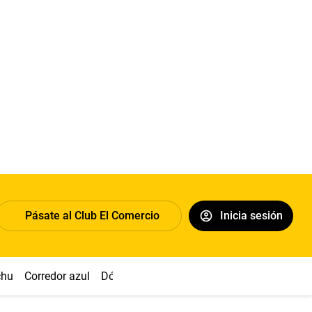
Pásate al Club El Comercio
Inicia sesión
chu
Corredor azul
Dólar
Congreso
Nasca
Acuña
Toled