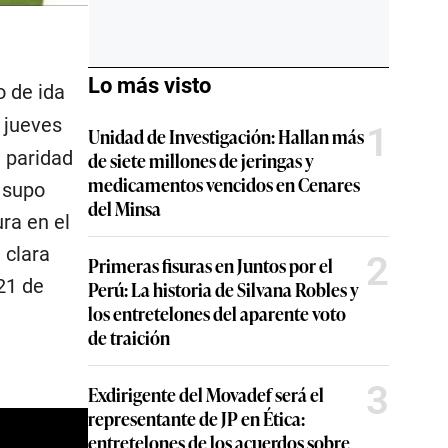
Lo más visto
o de ida
e jueves
1
Unidad de Investigación: Hallan más
 paridad
de siete millones de jeringas y
medicamentos vencidos en Cenares
 supo
del Minsa
ra en el
 clara
2
Primeras fisuras en Juntos por el
21 de
Perú: La historia de Silvana Robles y
los entretelones del aparente voto
de traición
3
Exdirigente del Movadef será el
representante de JP en Ética:
entretelones de los acuerdos sobre