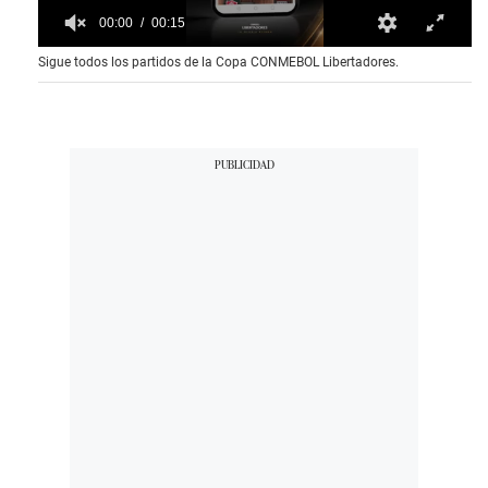
00:00
00:15
0
Sigue todos los partidos de la Copa CONMEBOL Libertadores.
o
f
1
5
s
e
c
o
n
d
s