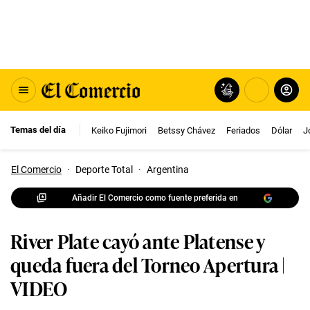
Temas del día
Keiko Fujimori
Betssy Chávez
Feriados
Dólar
J
El Comercio
·
Deporte Total
·
Argentina
Añadir El Comercio como fuente preferida en
River Plate cayó ante Platense y
queda fuera del Torneo Apertura |
VIDEO